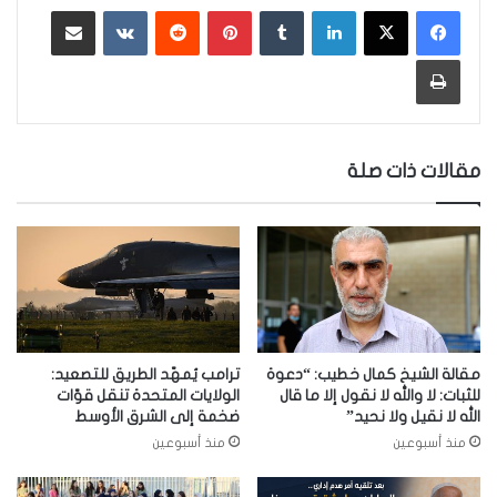
لينكدإن
‏Tumblr
بينتيريست
‏Reddit
‏VKontakte
مشاركة عبر البريد
طباعة
مقالات ذات صلة
مقالة الشيخ كمال خطيب: “دعوة
ترامب يُمهّد الطريق للتصعيد:
للثبات: لا والله لا نقول إلا ما قال
الولايات المتحدة تنقل قوّات
الله لا نقيل ولا نحيد”
ضخمة إلى الشرق الأوسط
منذ أسبوعين
منذ أسبوعين