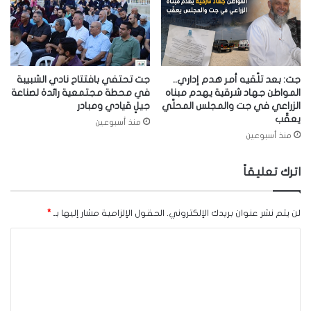
جت: بعد تلّقيه أمر هدم إداري..
جت تحتفي بافتتاح نادي الشبيبة
المواطن جهاد شرقية يهدم مبناه
في محطة مجتمعية رائدة لصناعة
الزراعي في جت والمجلس المحلّي
جيلٍ قيادي ومبادر
يعقّب
منذ أسبوعين
منذ أسبوعين
اترك تعليقاً
لن يتم نشر عنوان بريدك الإلكتروني.
الحقول الإلزامية مشار إليها بـ
*
ا
ل
ت
ع