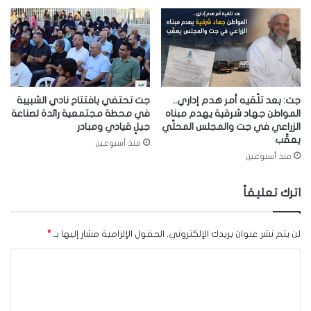
جت: بعد تلّقيه أمر هدم إداري..
جت تحتفي بافتتاح نادي الشبيبة
المواطن جهاد شرقية يهدم مبناه
في محطة مجتمعية رائدة لصناعة
الزراعي في جت والمجلس المحلّي
جيلٍ قيادي ومبادر
يعقّب
منذ أسبوعين
منذ أسبوعين
اترك تعليقاً
لن يتم نشر عنوان بريدك الإلكتروني.
الحقول الإلزامية مشار إليها بـ
*
ا
ل
ت