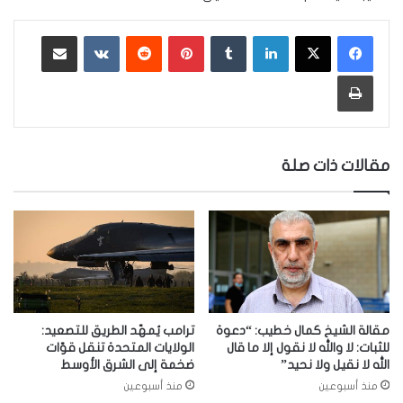
لينكدإن
‏Tumblr
بينتيريست
‏Reddit
‏VKontakte
مشاركة عبر البريد
طباعة
مقالات ذات صلة
مقالة الشيخ كمال خطيب: “دعوة
ترامب يُمهّد الطريق للتصعيد:
للثبات: لا والله لا نقول إلا ما قال
الولايات المتحدة تنقل قوّات
الله لا نقيل ولا نحيد”
ضخمة إلى الشرق الأوسط
منذ أسبوعين
منذ أسبوعين