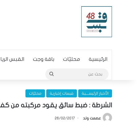
الرئيسية
محليّات
باقة وجت
القبس الري
بحث
عن
الأخبار الرئيســـية
قبسات إخبارية
محليّات
الشرطة : ضبط سائق يقود مركبته من كفرقاسم الى
عصمت وتد
26/02/2017