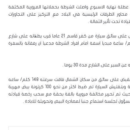
 عطلة نهاية الاسبوع واصلت الشرطة بحملاتها المرورية المكثفة
ور الطرقات الرئيسية في البلاد مع التركيز على التجاوزات
دة تحت تأثير الثمالة .
هذا ومن بين الوقائع البارزة التي تم تسجيلها القاء القبض على سائق سيارة من كفر قاسم 21 عاما قرب يطڤاته على شارع
 في طريقة لايلات وبسرعة فائقة وصلت 208 كلم/ ساعة مبديا اسفة امام افراد الشرطة مدعيا ان رفقاتة بالسفرة
سير على الشارع مدة 30 يوما .
اضف , لاحقا وفي الشمال على شارع رقم 70 تم القاء القبض على سائق من سكان الشمال فاقت سرعته 148 كلم/ ساعه
محاولا التملص والهرب حتى ادراكة من قبل قوات الشرطة وبتفتيش السيارة تم ضبط اكثر من نحو 100 كرتونة بيض مهربة
 وحيث تم تحرير مخالفة مرورية بالغة بحقة مع سحب رخصة قيادته
مسؤول لجلسة استماع جنبا لمصادرة البيض وتحويلة للابادة .