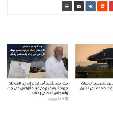
بينتيريست
‏Reddit
‏VKontakte
مشاركة عبر البريد
طباعة
ريق للتصعيد: الولايات
جت: بعد تلّقيه أمر هدم إداري.. المواطن
وّات ضخمة إلى الشرق
جهاد شرقية يهدم مبناه الزراعي في جت
والمجلس المحلّي يعقّب
منذ أسبوعين