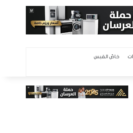
ت
خاصّ القبس