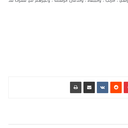
قص ، الارنب ، والببغاء ، والدمى الراقصة ، وغيرهم من فقرات قد
بينتيريست
‏Reddit
‏VKontakte
مشاركة عبر البريد
طباعة