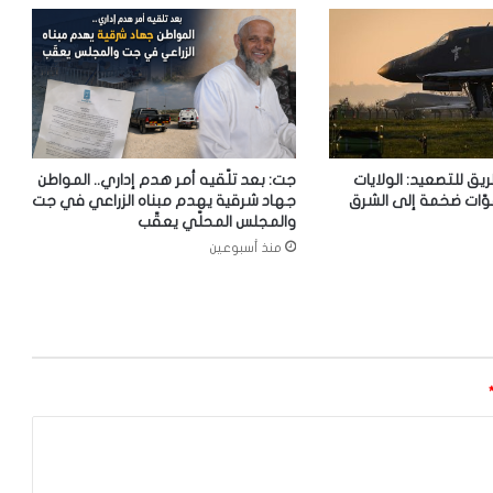
ريق للتصعيد: الولايات
جت: بعد تلّقيه أمر هدم إداري.. المواطن
وّات ضخمة إلى الشرق
جهاد شرقية يهدم مبناه الزراعي في جت
والمجلس المحلّي يعقّب
منذ أسبوعين