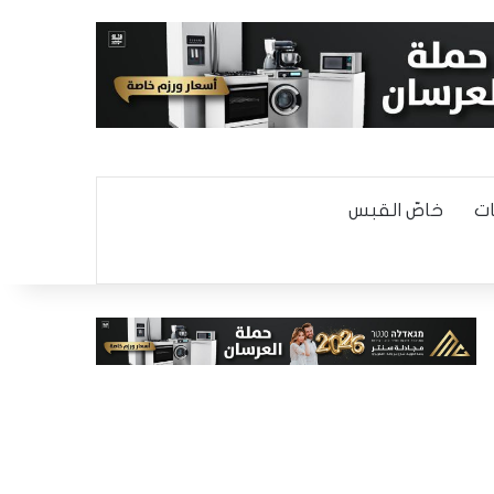
ت
خاصّ القبس