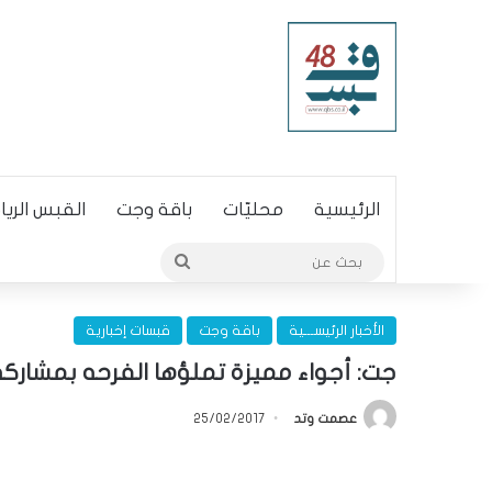
الرئيسية
محليّات
باقة وجت
القبس الري
بحث
عن
الأخبار الرئيســـية
باقة وجت
قبسات إخبارية
جت: أجواء مميزة تملؤها الفرحه بمشاركة
عصمت وتد
25/02/2017