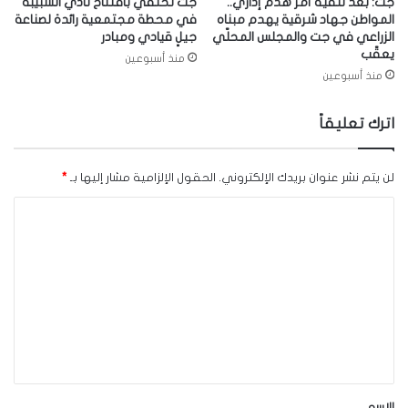
جت: بعد تلّقيه أمر هدم إداري..
جت تحتفي بافتتاح نادي الشبيبة
المواطن جهاد شرقية يهدم مبناه
في محطة مجتمعية رائدة لصناعة
الزراعي في جت والمجلس المحلّي
جيلٍ قيادي ومبادر
يعقّب
منذ أسبوعين
منذ أسبوعين
اترك تعليقاً
لن يتم نشر عنوان بريدك الإلكتروني.
الحقول الإلزامية مشار إليها بـ
*
ا
ل
ت
ع
ل
ي
ق
*
الاسم