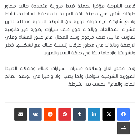
قامت الشرطة مؤخرا بحملة ضبط مرورية متجددة طالت محاور
طرقات شتى في مدينة باقة الغربية بالمنطقة الساحلية، نشاط
واسع شاركت فيه قوات دورية من الشرطة البلدية وتخلله تحرير
عشرات المخالفات وبالذات حول صف سيارات بصورة غير قانونية
تفاوتت ما بين صف مزدوج وسد المجال امام عبور المشاة وعلى
الارصفة وبالذات في محاور طرقات رئيسية هناك مع تشكيلها خطرا
وتشويشا وازدحاما بالغا في حركة السير والمرور.
وتم فحص امان وسلامة عشرات السيارات هناك وحملات الضبط
المرورية الشرطية تتواصل ولما يصب اولا واخيرا في بوتقة الصالح
الخاص والعام”، بحسب بين الشرطة.
لينكدإن
‏Tumblr
بينتيريست
‏Reddit
‏VKontakte
مشاركة عبر البريد
طباعة