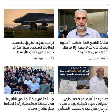
مقالة الشيخ كمال خطيب: “دعوة
ترامب يُمهّد الطريق للتصعيد:
للثبات: لا والله لا نقول إلا ما قال
الولايات المتحدة تنقل قوّات
الله لا نقيل ولا نحيد”
ضخمة إلى الشرق الأوسط
منذ أسبوعين
منذ أسبوعين
جت: بعد تلّقيه أمر هدم إداري..
جت تحتفي بافتتاح نادي الشبيبة
المواطن جهاد شرقية يهدم مبناه
في محطة مجتمعية رائدة لصناعة
الزراعي في جت والمجلس المحلّي
جيلٍ قيادي ومبادر