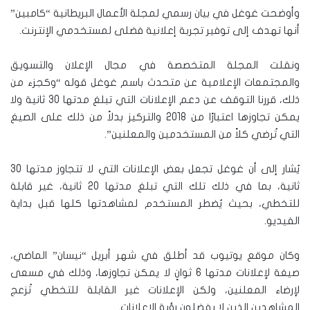
وأوضحت غوغل في بيان رسمي لمجلة الأعمال البريطانية “كامبين”
أنها تهدف إلى توفير تجربة إعلانية فضلى لمستخدمي الإنترنت.
ونقلت المجلة المتخصصة في مجال الإعلان والتسويق
والمجتمعات الإعلامية عن متحدث باسم غوغل قوله “وكجزء من
ذلك، قررنا التوقف عن دعم الإعلانات التي تبلغ مدتها 30 ثانية ولا
يمكن تجاوزها اعتبارًا من 2018 والتركيز بدلاً من ذلك على الصيغ
التي تُرضي كلاً من المستخدمين والمعلنين”.
يُشار إلى أن غوغل تجعل بعض الإعلانات التي لا تتجاوز مدتها 30
ثانية، بما في ذلك تلك التي تبلغ مدتها 20 ثانية، غير قابلة
للتخطي، بحيث يُضطر المستخدم لمشاهدتها كلها قبل بداية
الفيديو.
وكان موقع يوتيوب قد أطلق في شهر أبريل “نيسان” الماضي،
صيغة لإعلانات مدتها 6 ثوانٍ لا يمكن تجاوزها، وذلك في مسعى
لإرضاء المعلنين، ولكن الإعلانات غير القابلة للتخطي تُزعج
المشاهدين الذين لا يفضلون رؤية الإعلانات.