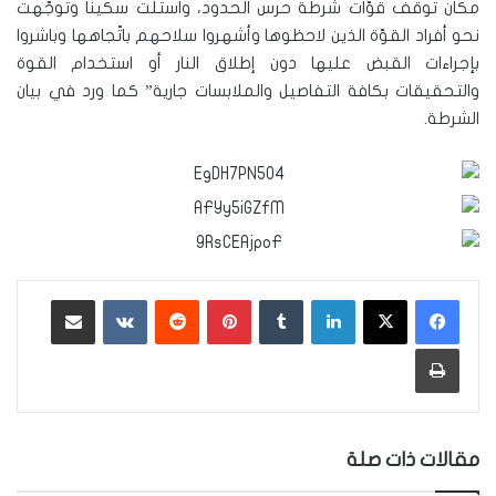
مكان توقّف قوّات شرطة حرس الحدود، واستلّت سكينًا وتوجّهت
نحو أفراد القوّة الذين لاحظوها وأشهروا سلاحهم باتّجاهها وباشروا
بإجراءات القبض عليها دون إطلاق النار أو استخدام القوة
والتحقيقات بكافة التفاصيل والملابسات جارية” كما ورد في بيان
الشرطة.
لينكدإن
‏Tumblr
بينتيريست
‏Reddit
‏VKontakte
مشاركة عبر البريد
طباعة
مقالات ذات صلة