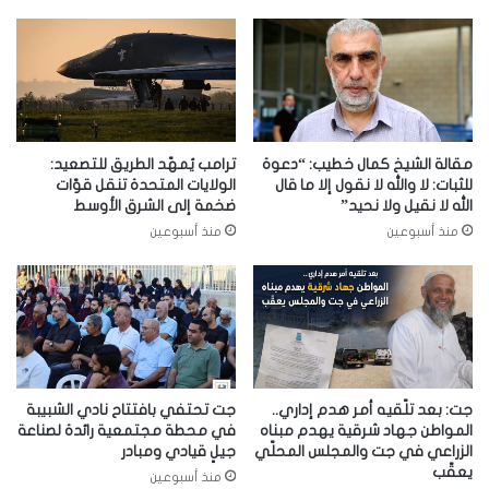
مقالة الشيخ كمال خطيب: “دعوة
ترامب يُمهّد الطريق للتصعيد:
للثبات: لا والله لا نقول إلا ما قال
الولايات المتحدة تنقل قوّات
الله لا نقيل ولا نحيد”
ضخمة إلى الشرق الأوسط
منذ أسبوعين
منذ أسبوعين
جت: بعد تلّقيه أمر هدم إداري..
جت تحتفي بافتتاح نادي الشبيبة
المواطن جهاد شرقية يهدم مبناه
في محطة مجتمعية رائدة لصناعة
الزراعي في جت والمجلس المحلّي
جيلٍ قيادي ومبادر
يعقّب
منذ أسبوعين