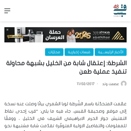
الق
الأخبار الرئيســـية
قبسات إخبارية
محليّات
الشرطة: إعتقال شابة من الخليل بشبهة محاولة
تنفيذ عملية طعن
عصمت وتد
11/02/2017
عمّمت المتحدّثة باسم الشّرطة لوبا السّمري بيانًا وصلت عنه نسخة
إلى موقع وصحيفة القبس، جاء فيه ما يلي: “قرب إحدى نقاط
التفتيش جوار الحرم الابراهيمي الشريف في الخليل ، ووفقًا
للمعلومات والتفاصيل الاولية المتوفّرة تقدّمت شابة مشتبهة نحو