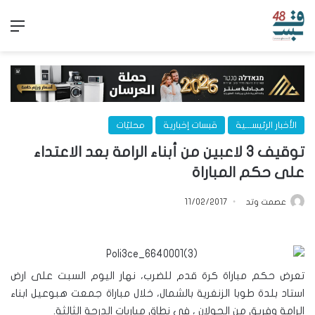
الق
الأخبار الرئيســـية
قبسات إخبارية
محليّات
توقيف 3 لاعبين من أبناء الرامة بعد الاعتداء
على حكم المباراة
عصمت وتد
11/02/2017
تعرض حكم مباراة كرة قدم للضرب، نهار اليوم السبت على ارض
استاد بلدة طوبا الزنغرية بالشمال، خلال مباراة جمعت هبوعيل ابناء
الرامة وفريق من الجولان ، في نطاق مباريات الدرجة الثالثة.