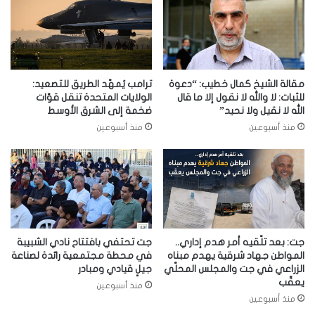
مقالة الشيخ كمال خطيب: “دعوة
ترامب يُمهّد الطريق للتصعيد:
للثبات: لا والله لا نقول إلا ما قال
الولايات المتحدة تنقل قوّات
الله لا نقيل ولا نحيد”
ضخمة إلى الشرق الأوسط
منذ أسبوعين
منذ أسبوعين
جت: بعد تلّقيه أمر هدم إداري..
جت تحتفي بافتتاح نادي الشبيبة
المواطن جهاد شرقية يهدم مبناه
في محطة مجتمعية رائدة لصناعة
الزراعي في جت والمجلس المحلّي
جيلٍ قيادي ومبادر
يعقّب
منذ أسبوعين
منذ أسبوعين