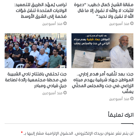
مقالة الشيخ كمال خطيب: “دعوة
ترامب يُمهّد الطريق للتصعيد:
للثبات: لا والله لا نقول إلا ما قال
الولايات المتحدة تنقل قوّات
الله لا نقيل ولا نحيد”
ضخمة إلى الشرق الأوسط
منذ أسبوعين
منذ أسبوعين
جت: بعد تلّقيه أمر هدم إداري..
جت تحتفي بافتتاح نادي الشبيبة
المواطن جهاد شرقية يهدم مبناه
في محطة مجتمعية رائدة لصناعة
الزراعي في جت والمجلس المحلّي
جيلٍ قيادي ومبادر
يعقّب
منذ أسبوعين
منذ أسبوعين
اترك تعليقاً
لن يتم نشر عنوان بريدك الإلكتروني.
الحقول الإلزامية مشار إليها بـ
*