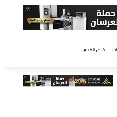
ت
خاصّ القبس