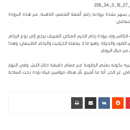
نبهر بشدة برودته رغم أشعة الشمس اللاهبة، سر هذه البرودة
جتماعي.
الكامن وراء برودة رخام الحرم المكي الشريف يرجع إلى نوع الرخام
ء والحرارة، وهو ما لا يفعله الجرانيت والرخام الطبيعي، وهذا
من جبال اليونان.
إنه يتميز عن غيره بكونه يمتص الرطوبة عبر مسام دقيقة خلال الليل، وفي النهار
في عز الحر، أما ما أشيع بأن هناك مواسير مياه باردة تحت الساحة
بينتيريست
‏Reddit
‏VKontakte
مشاركة عبر البريد
طباعة