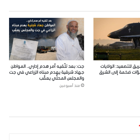
ريق للتصعيد: الولايات
جت: بعد تلّقيه أمر هدم إداري.. المواطن
وّات ضخمة إلى الشرق
جهاد شرقية يهدم مبناه الزراعي في جت
والمجلس المحلّي يعقّب
منذ أسبوعين