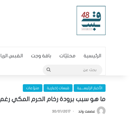
الرئيسية
محليّات
باقة وجت
القبس الري
بحث
عن
الأخبار الرئيســـية
قبسات إخبارية
منوّعات
ما هو سبب برودة رخام الحرم المكي رغ
عصمت وتد
30/01/2017