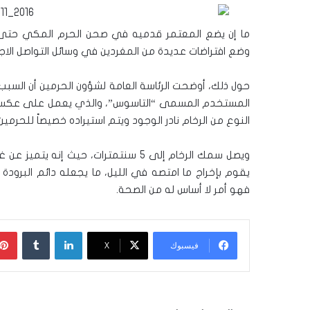
ما إن يضع المعتمر قدميه في صحن الحرم المكي حتى ي
وضع افتراضات عديدة من المغردين في وسائل التواصل الا
حول ذلك، أوضحت الرئاسة العامة لشؤون الحرمين أن السبب 
المستخدم المسمى “التاسوس”، والذي يعمل على عكس الضو
النوع من الرخام نادر الوجود ويتم استيراده خصيصاً للحرمين 
ويصل سمك الرخام إلى 5 سنتمترات، حيث 
يقوم بإخراج ما امتصه في الليل، ما يجعله دائم البرودة 
فهو أمر لا أساس له من الصحة.
لينكدإن
‏Tumblr
فيسبوك
‫X