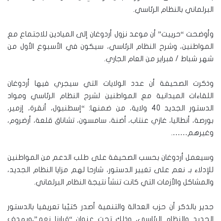
البرلماني بالنظام الرئاسي.
وأوضحت “حرييت” أن موعد نزول أردوغان إلى الميادين للاجتماع مع
المواطنين، وشرح النظام الرئاسي، سيكون في الأسبوع الأول من
شهر شباط / فبراير من العام الجاري.
وذكرت الصحيفة أن عدد الولايات التي سيجري فيها أردوغان
اللقاءات الميدانية مع المواطنين لشرح النظام الرئاسي ومواد
الدستور الجديد 40 ولاية، من ضمنها: “إسطنبول، أنقرة، إزمير،
بورصة، أنطاليا، غازي عنتاب، أضنة، سامسون، تشاناق قلعة، أرضروم،
وغيرهم…….
وسيعمل أردوغان بحسب الصحيفة على طلب الدعم من المواطنين
للإدلاء بـ نعم على تغيير الدستور، شارحا لهم مزايا النظام الجديد،
والمشاكل والأزمات التي كانت تنشأ نتيجة النظام البرلماني.
جدير بالذكر أن حزب العدالة والتنمية أصدر كتيّبا تعريفيا بالدستور
الجديد والنظام الرئاسي، وذلك تحت عنوان “قرارنا نعم”،ويهدف