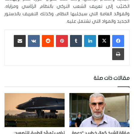
الكتيّب إلى تعريف الشعب التركي بالنظام الرئاسي ومزاياه،
والفوائد العامة التي سيجلبها النظام، وكذلك التعريف بالدستور
الجديد والمواد التي تشتمل عليه.
لينكدإن
‏Tumblr
بينتيريست
‏Reddit
‏VKontakte
مشاركة عبر البريد
طباعة
مقالات ذات صلة
مقالة الشيخ كمال خطيب: “دعوة
ترامب يُمهّد الطريق للتصعيد: