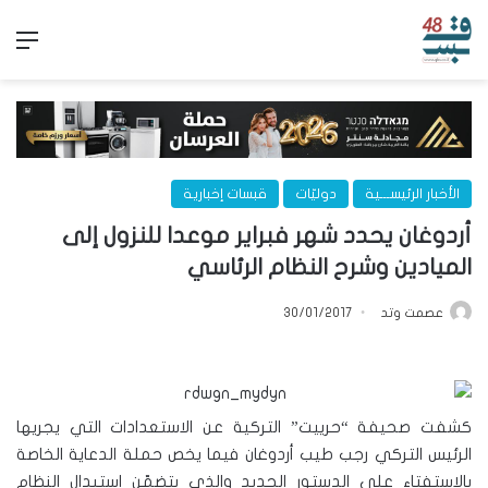
الق
الأخبار الرئيســـية
دوليّات
قبسات إخبارية
أردوغان يحدد شهر فبراير موعدا للنزول إلى
الميادين وشرح النظام الرئاسي
عصمت وتد
30/01/2017
كشفت صحيفة “حرييت” التركية عن الاستعدادات التي يجريها
الرئيس التركي رجب طيب أردوغان فيما يخص حملة الدعاية الخاصة
بالاستفتاء على الدستور الجديد والذي يتضمّن استبدال النظام