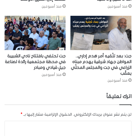
منذ أسبوعين
منذ أسبوعين
جت: بعد تلّقيه أمر هدم إداري..
جت تحتفي بافتتاح نادي الشبيبة
المواطن جهاد شرقية يهدم مبناه
في محطة مجتمعية رائدة لصناعة
الزراعي في جت والمجلس المحلّي
جيلٍ قيادي ومبادر
يعقّب
منذ أسبوعين
منذ أسبوعين
اترك تعليقاً
لن يتم نشر عنوان بريدك الإلكتروني.
الحقول الإلزامية مشار إليها بـ
*
ا
ل