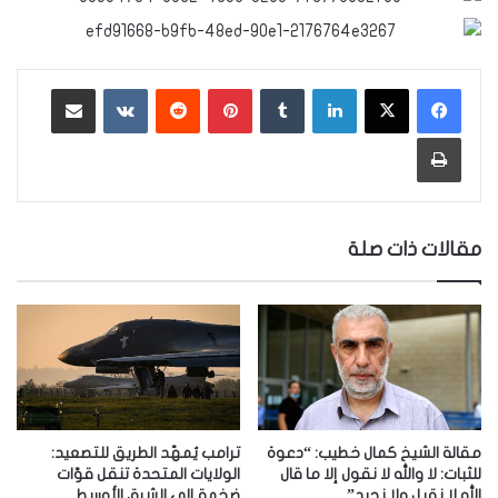
لينكدإن
‏Tumblr
بينتيريست
‏Reddit
‏VKontakte
مشاركة عبر البريد
طباعة
مقالات ذات صلة
مقالة الشيخ كمال خطيب: “دعوة
ترامب يُمهّد الطريق للتصعيد:
للثبات: لا والله لا نقول إلا ما قال
الولايات المتحدة تنقل قوّات
الله لا نقيل ولا نحيد”
ضخمة إلى الشرق الأوسط