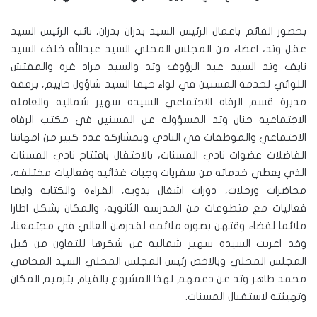
بحضور القائم باعمال الرئيس السيد بدران بدران، نائب الرئيس السيد
عقل وتد، اعضاء من المجلس المحلي السيد عبدالله خلف السيد
نايف وتد السيد عبد الرؤوف وتد والسيد مراد غره والمفتش
اللوائي لخدمة المسنين في لواء حيفا السيد شاؤول حاييم، برفقة
مديرة قسم الرفاه الاجتماعي السيده سهير شماليه والعامله
الاجتماعيه حنان وتد المسؤوله عن المسنين في مكتب الرفاه
الاجتماعي والموظفات في النادي وبمشاركه عدد كبير من امهاتنا
الفاضلات عضوات نادي المسنات، بالاحتفال بافتتاح نادي المسنات
الذي يعطي خدماته من سفريات وجبات غذائيه وفعاليات مختلفه،
محاضرات ورحلات، دورات اشغال يدويه، القراءه والكتابه وايضا
فعاليات مع متطوعات من المدرسه الثانويه، والمكان يشكل اطارا
ملائما لقضاء وقتهن بصوره ملائمه لقدرهن العالي في مجتمعنا،
وقد اعربت السيده سهير شماليه عن شكرها للتعاون من قبل
المجلس المحلي وبالاخص رئيس المجلس المحلي السيد المحامي
محمد طاهر وتد عن دعمهم لهذا المشروع بالقيام بترميم المكان
وتهيئته لاستقبال المسنات.