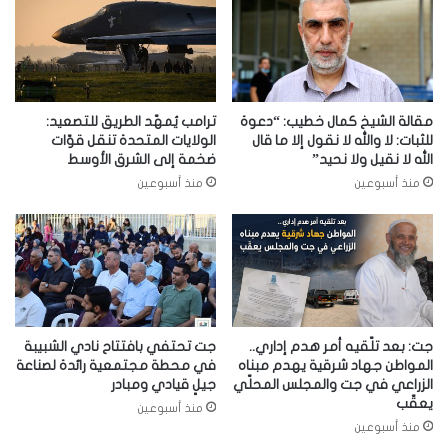
مقالة الشيخ كمال خطيب: “دعوة
ترامب يُمهّد الطريق للتصعيد:
للثبات: لا والله لا نقول إلا ما قال
الولايات المتحدة تنقل قوّات
الله لا نقيل ولا نحيد”
ضخمة إلى الشرق الأوسط
منذ أسبوعين
منذ أسبوعين
جت: بعد تلّقيه أمر هدم إداري..
جت تحتفي بافتتاح نادي الشبيبة
المواطن جهاد شرقية يهدم مبناه
في محطة مجتمعية رائدة لصناعة
الزراعي في جت والمجلس المحلّي
جيلٍ قيادي ومبادر
يعقّب
منذ أسبوعين
منذ أسبوعين