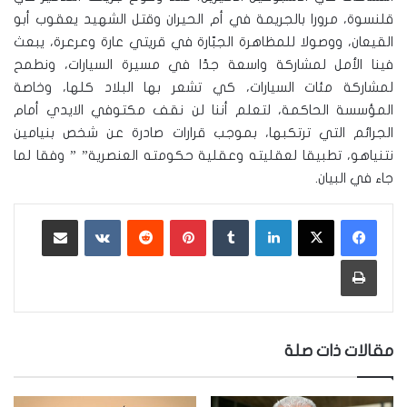
قلنسوة، مرورا بالجريمة في أم الحيران وقتل الشهيد يعقوب أبو
القيعان، ووصولا للمظاهرة الجبّارة في قريتي عارة وعرعرة، يبعث
فينا الأمل لمشاركة واسعة جدًا في مسيرة السيارات، ونطمح
لمشاركة مئات السيارات، كي تشعر بها البلاد كلها، وخاصة
المؤسسة الحاكمة، لتعلم أننا لن نقف مكتوفي الايدي أمام
الجرائم التي ترتكبها، بموجب قرارات صادرة عن شخص بنيامين
نتنياهو، تطبيقا لعقليته وعقلية حكومته العنصرية” ” وفقا لما
جاء في البيان.
لينكدإن
‏Tumblr
بينتيريست
‏Reddit
‏VKontakte
مشاركة عبر البريد
طباعة
مقالات ذات صلة