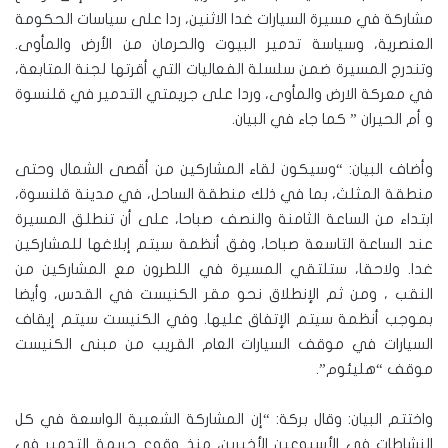
مشاركة في مسيرة السيارات غدا الاثنين، ردا على سياسات الحكومة
العنصرية، وسياسة تدمير البيوت والحرمان من الأرض والمأوى.
وتندرج المسيرة ضمن سلسلة الفعاليات التي أقرتها لجنة المتابعة،
في معركة الارض والمأوى، وردا على جريمتي التدمير في قلنسوة
و أم الحيران ” كما جاء في البيان.
وأضاف البيان: “وسيكون لقاء المشاركين من أقصى الشمال وحتى
منطقة المثلث، بما في ذلك منطقة الساحل، في مدينة قلنسوة،
ابتداء من الساعة الثامنة والنصف صباحا، على أن تنطلق المسيرة
عند الساعة التاسعة صباحا، وفق أنظمة سيتم إبلاغها للمشاركين
غدا. ولاحقا، ستلتقي المسيرة في اللطرون مع المشاركين من
النقب ، ومن ثم الإنطلاق نحو مقر الكنيست في القدس، وأيضا
بموجب أنظمة سيتم الإتفاق عليها. وفي الكنيست سيتم إيقاف
السيارات في موقف السيارات العام القريب من مبنى الكنيست
موقف “هليئوم”.
واختتم البيان: وقال بركة: “إن المشاركة الشعبية الواسعة في كل
النشاطات في الأسبوعين الأخيرين، منذ وقوع جريمة التدمير في