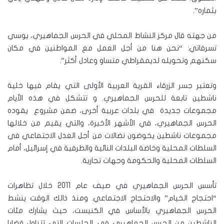
بثماره”.
من جهته قال مركز النشاط المحلي في الحرس الجماهيري، يوسي
تسرفاتي: “نحن هنا من أجل العمل مع المواطنين في مكان
سكنهم وتحويله لديمقراطي متساو وعادل أكثر”.
وتعتبر جسر الزرقاء القرية العربية الأولى التي يقام فيها خلية
ناشطين تابعة للحرس الجماهيري. و تتشكل في هذه الأيام
مجموعات جديدة في بلدات عربية أخرى، ضمن مشروع يقوده
الحرس الجماهيري، في الأشهر الأخيرة، والتي يقيم من خلالها
مجموعات ناشطين يخوضون نضالات من أجل العدل الاجتماعي في
السلطات المحلية وخاضة البلدات النائية والطرفية في إسرائيل، أمام
السلطات المحلية والحكومة وجهات تجارية.
تأسس الحرس الجماهيري في صيف عام 2011 خلال تظاهرات
“احتجاج الخيام” والاحتجاج الاجتماعي. ومنذ ذالك الوقت ينشط
الحرس الجماهيري بالأساس في الكنيست، حيث يشارك مئات
الناشطين من الحرس الجماهيري في الجلسات التي تتناول قضايا