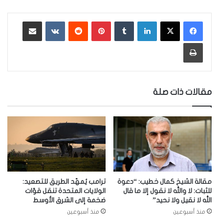
لينكدإن
‏Tumblr
بينتيريست
‏Reddit
‏VKontakte
مشاركة عبر البريد
طباعة
مقالات ذات صلة
مقالة الشيخ كمال خطيب: “دعوة
ترامب يُمهّد الطريق للتصعيد:
للثبات: لا والله لا نقول إلا ما قال
الولايات المتحدة تنقل قوّات
الله لا نقيل ولا نحيد”
ضخمة إلى الشرق الأوسط
منذ أسبوعين
منذ أسبوعين