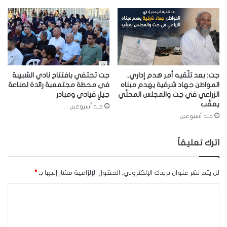
جت: بعد تلّقيه أمر هدم إداري..
جت تحتفي بافتتاح نادي الشبيبة
المواطن جهاد شرقية يهدم مبناه
في محطة مجتمعية رائدة لصناعة
الزراعي في جت والمجلس المحلّي
جيلٍ قيادي ومبادر
يعقّب
منذ أسبوعين
منذ أسبوعين
اترك تعليقاً
لن يتم نشر عنوان بريدك الإلكتروني.
الحقول الإلزامية مشار إليها بـ
*
ا
ل
ت