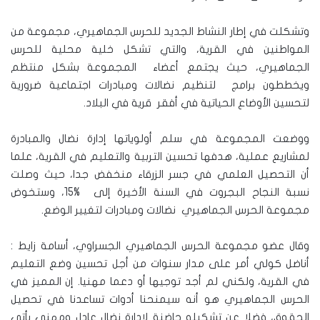
وتشكلت في إطار النشاط الجديد للحرس الجماهيري، مجموعة من
المواطنين في القرية، والتي تشكل خلية محلية للحرس
الجماهيري، حيث يجتمع أعضاء المجموعة بشكل منتظم
ويخططون برامج لتنظيم نضالات ومبادرات اجتماعية ضرورية
لتحسين الأوضاع الحياتية في أفقر قرية في البلاد.
ووضعت المجموعة في سلم أولوياتها إدارة نضال والمبادرة
لمشاريع عملية، هدفها تحسين التربية والتعليم في القرية، علما
أن التحصيل العلمي في جسر الزرقاء منخفض جدا، حيث وصلت
نسبة النجاح البجروت في السنة الأخيرة إلى %15، وستخوض
مجموعة الحرس الجماهيري نضالات ومبادرات لتغيير الوضع.
وقال عضو مجموعة الحرس الجماهيري الجسراوي، أسامة زايط :
أناضل كولي أمر على مدار سنوات من أجل تحسين وضع التعليم
في القرية، ولكني لم أجد توجيها أو دعما مهنيا. إن المميز في
الحرس الجماهيري هو أنه سيمنحنا أدوات تساعدنا في تحصيل
الحقوق، فضلا عن تشكيله حاضنة ﻹدارة نضال عادل ومهني يأتي