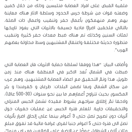
ملقية القبض على افراد العصابة متلبسين وذلك من خلال كمين
وضعته قوات من شرطة حرس الحدود وسلطة الاثار هناك معاينة
بهم وهم منهمكون بأعمال حفر وتنقيب واعمال ذات الصلة،
بالتالي ملحقين اضرارًا مادية جسيمة بالاثريات التي يعود تاريخها
لمئات السنين وكذلك تم هناك ضبط معدات حفر كثيرة وتنقيب
متطورة حديثة مختلفة واعتقال المشتبهين وسط محاولة بعضهم
الهرب”.
وأضاف البيان: “هذا ووفقا لسلطة حماية الاثريات فان العصابة التي
ضبطت في الشمال تُعد الاكبر في المنطقة هناك منذ زمن
طويل، هذا وتمّ التحقيق مع اعضاء العصابة المشتبهين، وهم عرب
من سكان الشمال وبما تضمن البلدات: طرعان و كفرمندا و بئر
المكسور، بحيث تتراوح أعمارهم ما بين نحو سنوات (30-500 عامًا)،
ولاحقا تمّ إطلاق سراحهم بشروط مقيدة تشمل الحبس المنزلي
والتحقيقات جارية. للعلم فترة الحبس عن عمليات حفريات حول
أثريات دون تصريح تصل حتى 3 أعوام بينما على إلحاق اضرار بأثريات
تصل الى فترة حتى 5 اعوام جنبا لفرض غرامة مالية قد تفوق مبلغ
مئات آلاف الشواقل عوضًا عن الاضرار على الضالعين في اي منها”،