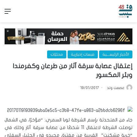
الق
الأخبار الرئيســـية
قبسات إخبارية
محليّات
إعتقال عصابة سرقة آثار من طرعان وكفرمندا
وبئر المكسور
عصمت وتد
19/01/2017
جاء من المتحدثة بإسم الشرطة لوبا السمري: “مؤخرًا، في الشمال
توصلت الشرطة لاعتقال 11 شخصًا من عصابة سرقة آثار وذلك في
“خربة مشكنت” القريبة من مفترق مجيدو في الجليل السفلي