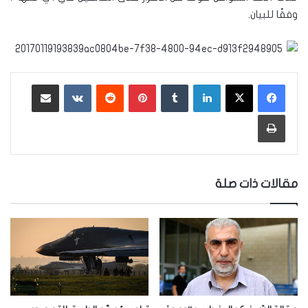
وفقًا للبيان.
لينكدإن
‏Tumblr
بينتيريست
‏Reddit
‏VKontakte
مشاركة عبر البريد
طباعة
مقالات ذات صلة