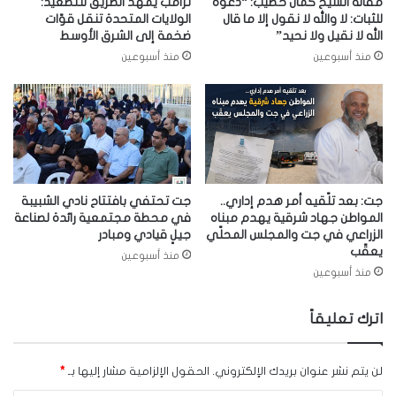
مقالة الشيخ كمال خطيب: “دعوة
ترامب يُمهّد الطريق للتصعيد:
للثبات: لا والله لا نقول إلا ما قال
الولايات المتحدة تنقل قوّات
الله لا نقيل ولا نحيد”
ضخمة إلى الشرق الأوسط
منذ أسبوعين
منذ أسبوعين
جت: بعد تلّقيه أمر هدم إداري..
جت تحتفي بافتتاح نادي الشبيبة
المواطن جهاد شرقية يهدم مبناه
في محطة مجتمعية رائدة لصناعة
الزراعي في جت والمجلس المحلّي
جيلٍ قيادي ومبادر
يعقّب
منذ أسبوعين
منذ أسبوعين
اترك تعليقاً
لن يتم نشر عنوان بريدك الإلكتروني.
الحقول الإلزامية مشار إليها بـ
*