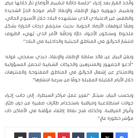
واتُّخذ القرار بعد إجراء “جلسة خاصّة لتقييم الأوضاع تمّ خلالها عرض
وتقييم جهوزية جهاز الإطفاء والإنقاذ لأيام موجة الحرّ الشديدة
والطقس غير الاعتيادي الذي ستشهده البلاد خلال الأسبوع الحالي،
وفقًا لتوقعات الأرصاد الجوية، بحيث سترتفع درجات الحرارة بشكل
ملحوظ وستكون الأجواء حارّة وجافّة الأمر الذي يُهيء الظروف
لانتشار الحرائق في المناطق الجبلية والداخلية في البلاد”.
ونقل البيان عن قائد سلطة الإطفاء والإنقاذ، ديدي سمحي، قوله:
“أدعو الجمهور والمتنزهين والحركات الشبابية لتحمل المسؤولية
والامتناع عن إشعال الحرائق في المناطق المفتوحة والمنتزهات
خلال الأيام القليلة المقبلة خوفًا من سرعة انتشارها”.
وبحسب البيان، سيتمّ “تعزيز عمل مراكز السيطرة، إلى جانب إجراء
جولات استطلاعية ومراقبة باستخدام طائرات صغيرة من دون طيّار،
وأبراج المراقبة، وكذلك فتح نقاط إطفاء مؤقتة في الأماكن ذات
مؤشر خطورة عالٍ”.
لينكدإن
‏Tumblr
بينتيريست
‏Reddit
‏VKontakte
مشاركة عبر البريد