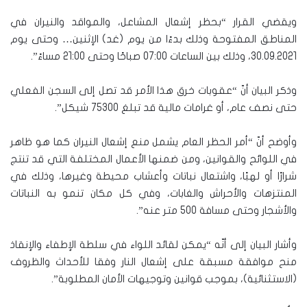
ويقضي القرار “بحظر إشعال المشاعل، والمواقد والنيران في
المناطق المفتوحة وذلك بدءًا من يوم (غد) الإثنين… وحتى يوم
30.09.2021، وذلك بين الساعات 07:00 صباحًا وحتى 21:00 مساءً”.
وذكر البيان أنّ “عقوبات خرق هذا الأمر قد تصل إلى السجن الفعلي
حتى نصف عام، أو غرامات مالية قد تبلغ 75300 شيكل”.
وأوضح أنّ “أمر الحظر العام يشمل منع إشعال النيران كما هو ظاهر
في اللوائح والقوانين، ومن ضمنها الأعمال المختلفة التي قد تنتج
شرارًا أو لهبًا، واشتعال نباتات وأعشاب محيطة وغيرها، وذلك في
المنتزهات والأحراش والغابات، وفي كل مكان تنمو به النباتات
والأشجار وحتى مسافة 500 متر عنه”.
وأشار البيان إلى أنّه “يمكن لقائد اللواء في سلطة الإطفاء والإنقاذ
منح موافقة مسبقة على إشعال النار وفقا للأحداث والظروف
(الاستثنائية)، بموجب قوانين وتوجيهات الأمان المطلوبة”.