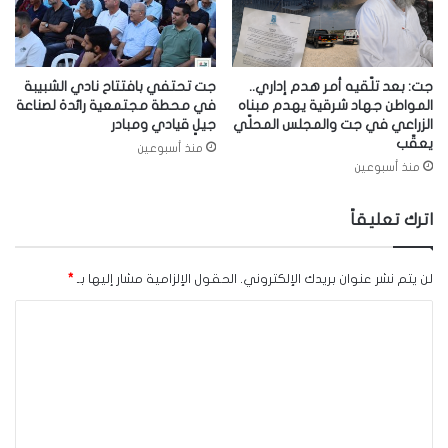
جت: بعد تلّقيه أمر هدم إداري..
جت تحتفي بافتتاح نادي الشبيبة
المواطن جهاد شرقية يهدم مبناه
في محطة مجتمعية رائدة لصناعة
الزراعي في جت والمجلس المحلّي
جيلٍ قيادي ومبادر
يعقّب
منذ أسبوعين
منذ أسبوعين
اترك تعليقاً
لن يتم نشر عنوان بريدك الإلكتروني.
الحقول الإلزامية مشار إليها بـ
*
ا
ل
ت
ع
ل