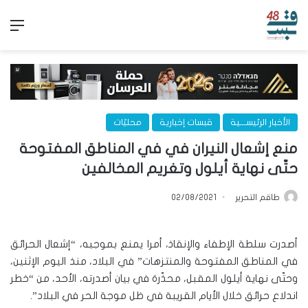
الق
الأخبار الرئيســـية
قبسات إخبارية
محليّات
منع إشعال النيران في في المناطق المفتوحة
حتّى نهاية أيلول وتغريم المخالفين
طاقم التحرير
02/08/2021
أصدرت سلطة الإطفاء والإنقاذ، أمرا يمنع بموجبه، “إشعال الحرائق
في المناطق المفتوحة والمنتزهات” في البلاد، منذ اليوم الإثنين،
وحتّى نهاية أيلول المقبل، محذّرة في بيان أصدرته، الأحد، من “خطر
اندلاع حرائق خلال الأيام القريبة في ظل موجة الحر في البلاد”.