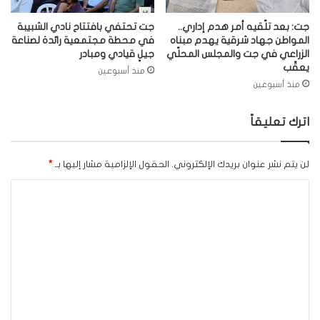
جت: بعد تلّقيه أمر هدم إداري..
جت تحتفي بافتتاح نادي الشبيبة
المواطن جهاد شرقية يهدم مبناه
في محطة مجتمعية رائدة لصناعة
الزراعي في جت والمجلس المحلّي
جيلٍ قيادي ومبادر
يعقّب
منذ أسبوعين
منذ أسبوعين
اترك تعليقاً
لن يتم نشر عنوان بريدك الإلكتروني.
الحقول الإلزامية مشار إليها بـ
*
ا
ل
ت
ع
ل
ي
ق