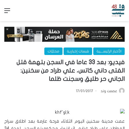
الق
الأخبار الرئيســـية
قبسات إخبارية
محليّات
فيديو: بعد 33 عاما في السجن بتهمة قتل
الفتى داني كاتس، علي طراد من سخنين:
الجاني حر طليق وسجنت ظلما
عصمت وتد
17/01/2017
عمت مدينة سخنين اليوم الثلاثاء فرحة عارمة بعد اطلاق سراح
المواطن علي طراد غنايم، اثر انتهاء محكوميته السجن لمدة 34