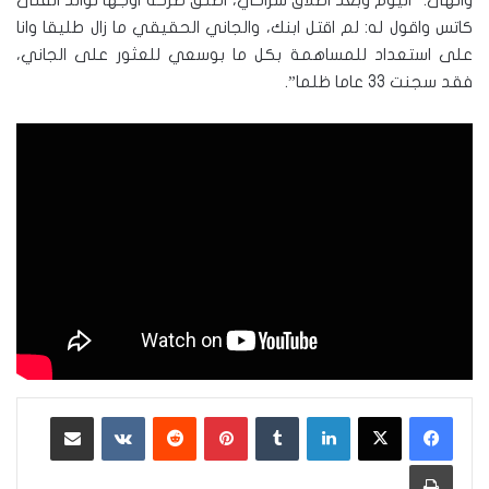
وانهى: “اليوم وبعد اطلاق سراحي، اطلق صرخة أوجها لوالد الفتى
كاتس واقول له: لم اقتل ابنك، والجاني الحقيقي ما زال طليقا وانا
على استعداد للمساهمة بكل ما بوسعي للعثور على الجاني،
فقد سجنت 33 عاما ظلما”.
لينكدإن
‏Tumblr
بينتيريست
‏Reddit
‏VKontakte
مشاركة عبر البريد
طباعة