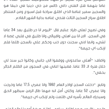
عاما بتهمة قتل الفتى داني كاتس من حي دينيا في حيفا هو
والسجين سمير غنامة الذي اطلق سراحة قبل اسبوع ومن المنتظر
اطلاق سراح السجين الثالث فتحي غنامه بداية الشهر القادم .
وفي تصريح لعلي طراد عنايم قال: “اليوم انا حر طليق بعد 34 عاما
في السجن، الان انا بين اهلي واقربائي وانا طليق في قلبي غصة لا
لشيء وانما لاني سجنت دون ذنب وحكم علي بالسجن ظلما فلم
ارتكب اي جريمة”.
واضاف: “أهلي ساعدوني ووقفوا الى جانبي وكانوا خير سند لي
خلال فترة الـ 33 عاما، قضيتها اعاني في السجون من الظلم الجائر
بحقي”.
وتابع: “دخلت السجن اواخر العام 1982 وانا عمري 17,5 عاما وخرجت
وانا عمري 52 عاما، وكلي أمل انه مهما طال الزمن سيظهر الحق
وسيدرك العالم بأسره اني ظلمت ولم ارتكب اي جريمة”.