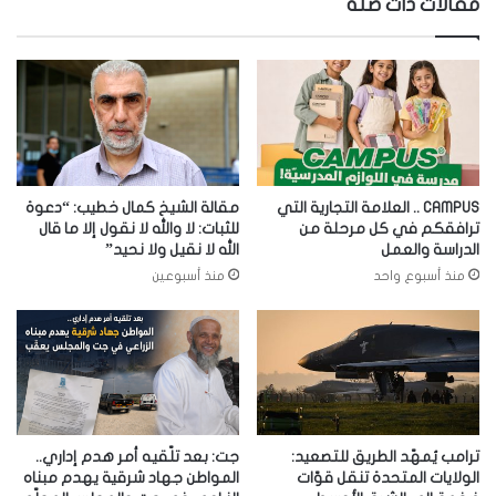
مقالات ذات صلة
CAMPUS .. العلامة التجارية التي
مقالة الشيخ كمال خطيب: “دعوة
ترافقكم في كل مرحلة من
للثبات: لا والله لا نقول إلا ما قال
الدراسة والعمل
الله لا نقيل ولا نحيد”
منذ أسبوع واحد
منذ أسبوعين
ترامب يُمهّد الطريق للتصعيد:
جت: بعد تلّقيه أمر هدم إداري..
الولايات المتحدة تنقل قوّات
المواطن جهاد شرقية يهدم مبناه