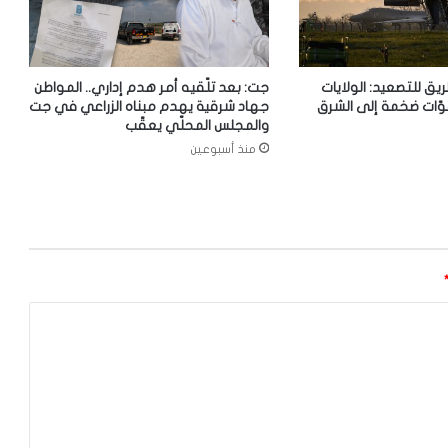
ريق للتصعيد: الولايات
جت: بعد تلّقيه أمر هدم إداري.. المواطن
وّات ضخمة إلى الشرق
جهاد شرقية يهدم مبناه الزراعي في جت
والمجلس المحلّي يعقّب
منذ أسبوعين