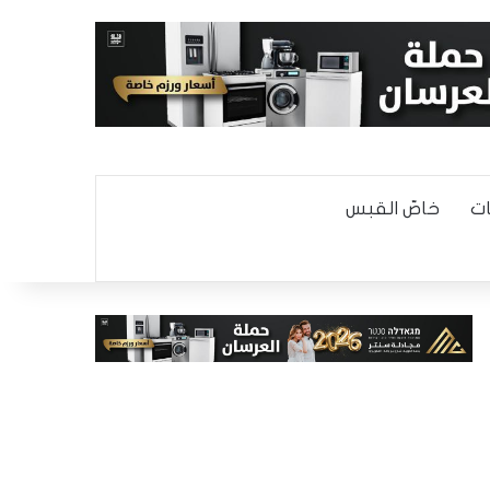
ت
خاصّ القبس