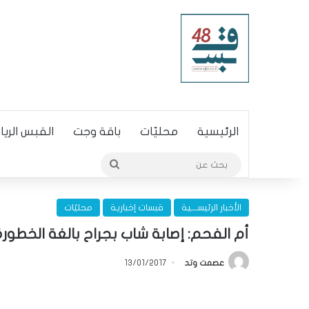
الرئيسية
محليّات
باقة وجت
القبس الري
بحث
عن
الأخبار الرئيســـية
قبسات إخبارية
محليّات
أم الفحم: إصابة شاب بجراح بالغة الخطورة إ
عصمت وتد
13/01/2017