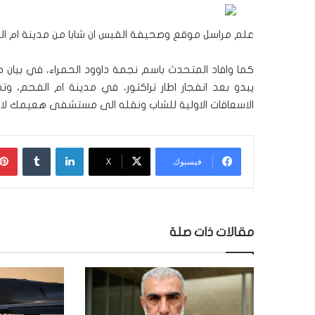
علم مراسل موقع وصحيفة القبس ان شابا من مدينة ام الفحم
كما وافاد المتحدث باسم نجمة داوود الحمراء، في بيان ج
يبدو بعد انفجار اطار تراكتور، في مدينة ام الفحم، و
الاسعافات الاولية للشاب ونقله الى مستشفى هعيمك لاس
لينكدإن
‏Tumblr
فيسبوك
‫X
مقالات ذات صلة