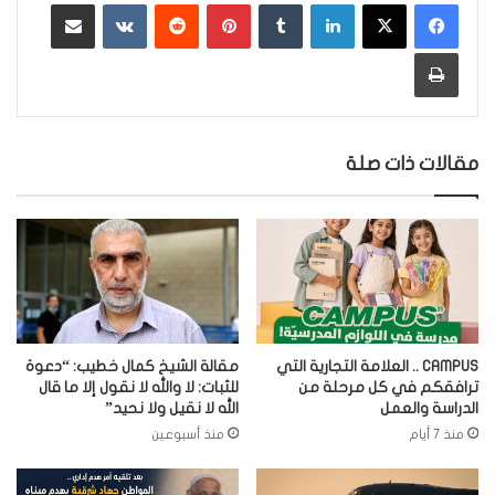
لينكدإن
‏Tumblr
بينتيريست
‏Reddit
‏VKontakte
مشاركة عبر البريد
طباعة
مقالات ذات صلة
CAMPUS .. العلامة التجارية التي
مقالة الشيخ كمال خطيب: “دعوة
ترافقكم في كل مرحلة من
للثبات: لا والله لا نقول إلا ما قال
الدراسة والعمل
الله لا نقيل ولا نحيد”
منذ 7 أيام
منذ أسبوعين