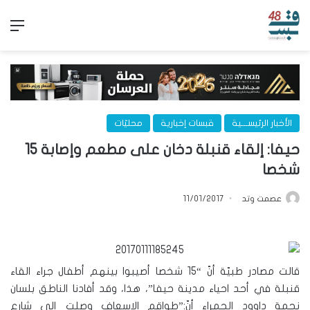
الق
الأخبار الرئيســـية
قبسات إخبارية
محليّات
حيفا: إلقاء قنبلة دخان على مطعم وإصابة 15
شخصا
عصمت وتد
11/01/2017
قالت مصادر طبيّة أنّ “15 شخصا أصيبوا بينهم أطفال جراء القاء
قنبلة في أحد احياء مدينة حيفا”، هذا، وقد أفادنا الناطق بلسان
نجمة داوود الحمراء أنّ:”طواقم الاسعاف وصلت إلى شارع