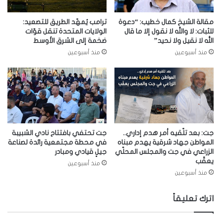
مقالة الشيخ كمال خطيب: “دعوة
ترامب يُمهّد الطريق للتصعيد:
للثبات: لا والله لا نقول إلا ما قال
الولايات المتحدة تنقل قوّات
الله لا نقيل ولا نحيد”
ضخمة إلى الشرق الأوسط
منذ أسبوعين
منذ أسبوعين
جت: بعد تلّقيه أمر هدم إداري..
جت تحتفي بافتتاح نادي الشبيبة
المواطن جهاد شرقية يهدم مبناه
في محطة مجتمعية رائدة لصناعة
الزراعي في جت والمجلس المحلّي
جيلٍ قيادي ومبادر
يعقّب
منذ أسبوعين
منذ أسبوعين
اترك تعليقاً