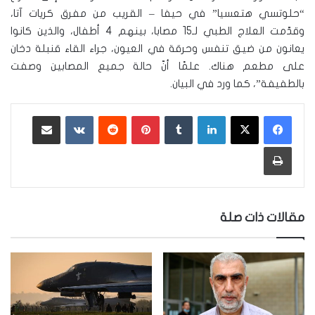
“حلوتسي هتعسيا” في حيفا – القريب من مفرق كريات آتا،
وقدّمت العلاج الطبي لـ15 مصابا، بينهم 4 أطفال، والذين كانوا
يعانون من ضيق تنفس وحرقة في العيون، جراء القاء قنبلة دخان
على مطعم هناك. علمًا أنّ حالة جميع المصابين وصفت
بالطفيفة”، كما ورد في البيان.
لينكدإن
‏Tumblr
بينتيريست
‏Reddit
‏VKontakte
مشاركة عبر البريد
طباعة
مقالات ذات صلة