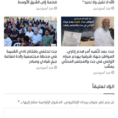
الله لا نقيل ولا نحيد”
ضخمة إلى الشرق الأوسط
منذ أسبوعين
منذ أسبوعين
جت: بعد تلّقيه أمر هدم إداري..
جت تحتفي بافتتاح نادي الشبيبة
المواطن جهاد شرقية يهدم مبناه
في محطة مجتمعية رائدة لصناعة
الزراعي في جت والمجلس المحلّي
جيلٍ قيادي ومبادر
يعقّب
منذ أسبوعين
منذ أسبوعين
اترك تعليقاً
لن يتم نشر عنوان بريدك الإلكتروني.
الحقول الإلزامية مشار إليها بـ
*
ا