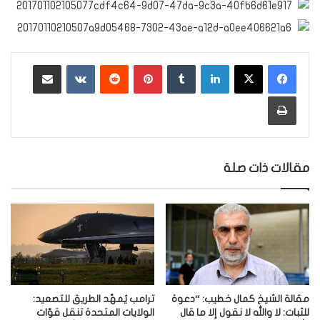
لينكدإن
‏Tumblr
بينتيريست
‏Reddit
‏VKontakte
مشاركة عبر البريد
طباعة
مقالات ذات صلة
مقالة الشيخ كمال خطيب: “دعوة
ترامب يُمهّد الطريق للتصعيد:
للثبات: لا والله لا نقول إلا ما قال
الولايات المتحدة تنقل قوّات