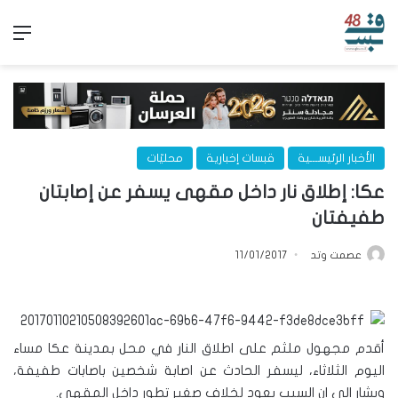
الق
الأخبار الرئيســـية
قبسات إخبارية
محليّات
عكا: إطلاق نار داخل مقهى يسفر عن إصابتان
طفيفتان
عصمت وتد
11/01/2017
أقدم مجهول ملثم على اطلاق النار في محل بمدينة عكا مساء
اليوم الثلاثاء، ليسفر الحادث عن اصابة شخصين باصابات طفيفة،
ويشار الى ان السبب يعود لخلاف صغير تطور داخل المقهى.