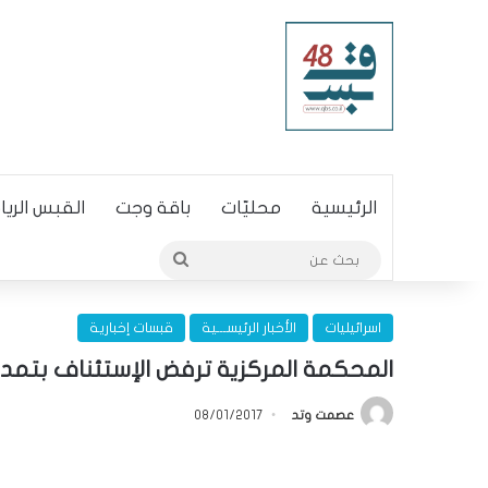
الرئيسية
محليّات
باقة وجت
القبس الري
بحث
عن
اسرائيليات
الأخبار الرئيســـية
قبسات إخبارية
المحكمة المركزية ترفض الإستئناف بتمديد
عصمت وتد
08/01/2017