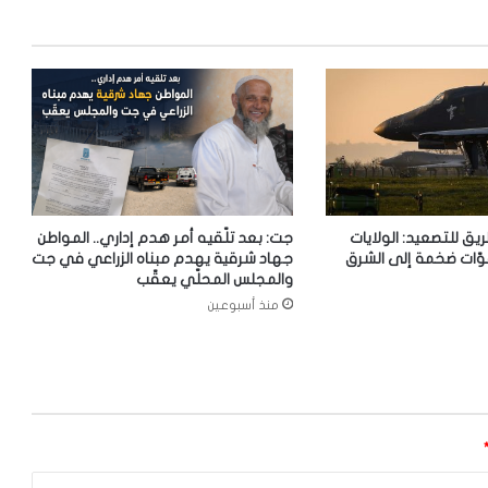
ريق للتصعيد: الولايات
جت: بعد تلّقيه أمر هدم إداري.. المواطن
وّات ضخمة إلى الشرق
جهاد شرقية يهدم مبناه الزراعي في جت
والمجلس المحلّي يعقّب
منذ أسبوعين