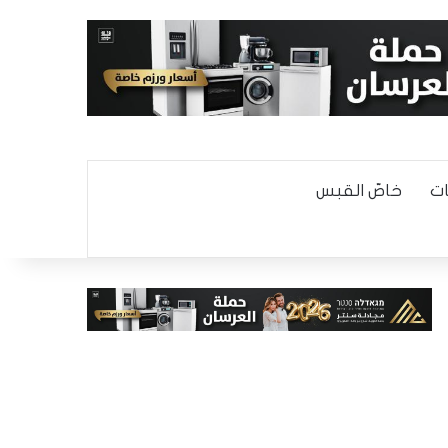
ت
خاصّ القبس