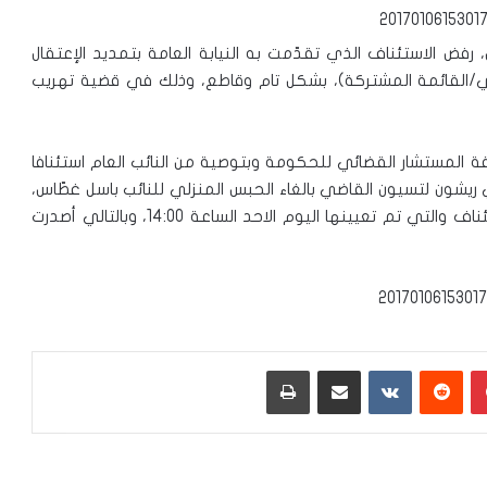
رفض الاستئناف الذي تقدّمت به النيابة العامة بتمديد الإعتقال
ي/القائمة المشتركة)، بشكل تام وقاطع، وذلك في قضية تهريب
ة المستشار القضائي للحكومة وبتوصية من النائب العام استئنافا
يشون لتسيون القاضي بالغاء الحبس المنزلي للنائب باسل غطّاس،
حيث طلبت النيابة العامة تعيين جلسة طارئة لبحث الاستئناف والتي تم تعيينها اليوم الاحد الساعة 14:00، وبالتالي أصدرت
بينتيريست
‏Reddit
‏VKontakte
مشاركة عبر البريد
طباعة