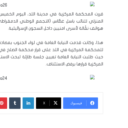
قررت المحكمة المركزية في مدينة اللد، اليوم الخميس، 
المنزلي للنائب باسل غطّاس (التجمع الوطني الدمقراط
هواتف نقّالة لأسرى امنيين داخل السجون الإسرائيلية.
هذا، وكانت قدمت النيابة العامة في لواء الجنوب بمصادق
للمحكمة المركزية في اللد على قرار محكمة الصلح في ر
المركزية قرارها برفض الاستئناف.
لينكدإن
‏Tumblr
فيسبوك
‫X