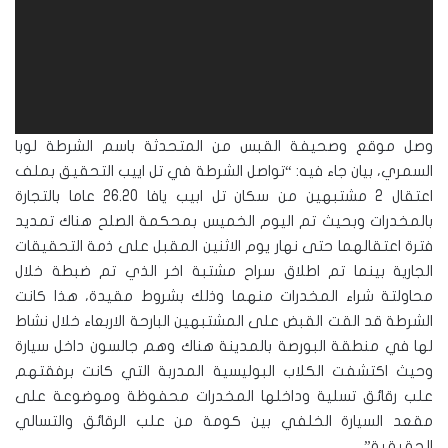
وصل موقع وصحيفة القبس من المتحدثة باسم الشرطة لوبا
السمري، بيان جاء فيه: “تواصل الشرطة في تل اييب التحقيق بملف
اعتقال 2 مشتبهين من سكان تل ابيب يافا 26.20 عاما بالتجارة
بالمخدرات وبحيث تم اليوم الخميس بمحكمة الصلح هناك تمديد
فترة اعتقالهما حتى نهار يوم الاثنين المقبل على ذمة التحقيقات
الجارية بينما تم اطلاق سراح مشتبة اخر الذي تم ضبطة خلال
محاولتة شراء المخدرات منهما وذلك بشروط مقيدة، هذا كانت
الشرطة قد القت القبض على المشتبهين البارحة الاربعاء خلال نشاط
لها في منطقة البورصة بالمدينة هناك وهم جالسون داخل سيارة
وحيث اكتشفت الكلاب البوليسية المدربة التي كانت برفقتهم
علب رقائق تسلية وداخلها المخدرات محفوظة وموضوعة على
مقعد السيارة الخلفي بين كومة من علب الرقائق والتسالي
الحقيقية”.