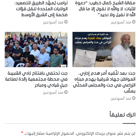
مقالة الشيخ كمال خطيب: “دعوة
ترامب يُمهّد الطريق للتصعيد:
للثبات: لا والله لا نقول إلا ما قال
الولايات المتحدة تنقل قوّات
الله لا نقيل ولا نحيد”
ضخمة إلى الشرق الأوسط
منذ أسبوعين
منذ أسبوعين
جت: بعد تلّقيه أمر هدم إداري..
جت تحتفي بافتتاح نادي الشبيبة
المواطن جهاد شرقية يهدم مبناه
في محطة مجتمعية رائدة لصناعة
الزراعي في جت والمجلس المحلّي
جيلٍ قيادي ومبادر
يعقّب
منذ أسبوعين
منذ أسبوعين
اترك تعليقاً
لن يتم نشر عنوان بريدك الإلكتروني.
الحقول الإلزامية مشار إليها بـ
*