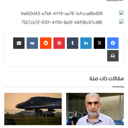
لينكدإن
‏Tumblr
بينتيريست
‏Reddit
‏VKontakte
مشاركة عبر البريد
طباعة
مقالات ذات صلة