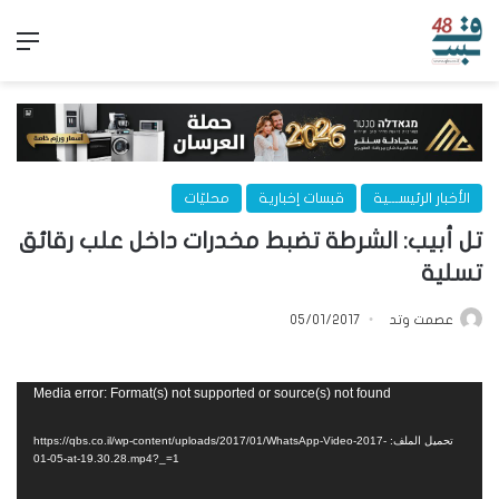
الق
الأخبار الرئيســـية
قبسات إخبارية
محليّات
تل أبيب: الشرطة تضبط مخدرات داخل علب رقائق
تسلية
عصمت وتد
05/01/2017
مشغل
Media error: Format(s) not supported or source(s) not found
الفيديو
تحميل الملف: https://qbs.co.il/wp-content/uploads/2017/01/WhatsApp-Video-2017-
01-05-at-19.30.28.mp4?_=1