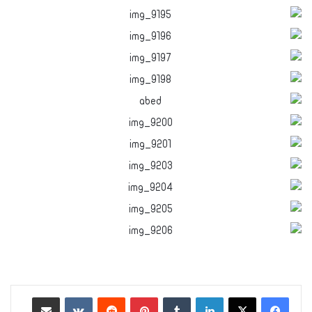
لينكدإن
‏Tumblr
بينتيريست
‏Reddit
‏VKontakte
مشاركة عبر البريد