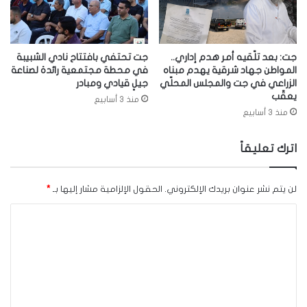
جت: بعد تلّقيه أمر هدم إداري..
جت تحتفي بافتتاح نادي الشبيبة
المواطن جهاد شرقية يهدم مبناه
في محطة مجتمعية رائدة لصناعة
الزراعي في جت والمجلس المحلّي
جيلٍ قيادي ومبادر
يعقّب
منذ 3 أسابيع
منذ 3 أسابيع
اترك تعليقاً
لن يتم نشر عنوان بريدك الإلكتروني.
الحقول الإلزامية مشار إليها بـ
*
ا
ل
ت
ع
ل