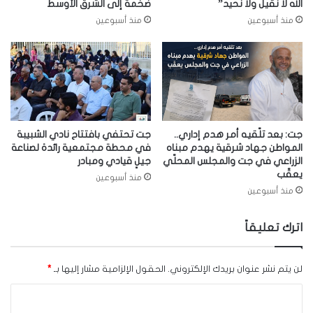
الله لا نقيل ولا نحيد”
ضخمة إلى الشرق الأوسط
منذ أسبوعين
منذ أسبوعين
جت: بعد تلّقيه أمر هدم إداري..
جت تحتفي بافتتاح نادي الشبيبة
المواطن جهاد شرقية يهدم مبناه
في محطة مجتمعية رائدة لصناعة
الزراعي في جت والمجلس المحلّي
جيلٍ قيادي ومبادر
يعقّب
منذ أسبوعين
منذ أسبوعين
اترك تعليقاً
لن يتم نشر عنوان بريدك الإلكتروني.
الحقول الإلزامية مشار إليها بـ
*
ا