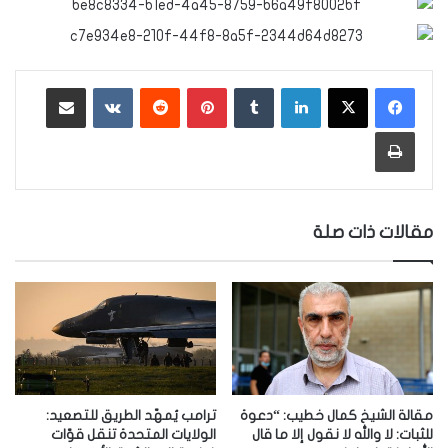
لينكدإن
‏Tumblr
بينتيريست
‏Reddit
‏VKontakte
مشاركة عبر البريد
طباعة
مقالات ذات صلة
مقالة الشيخ كمال خطيب: “دعوة
ترامب يُمهّد الطريق للتصعيد:
للثبات: لا والله لا نقول إلا ما قال
الولايات المتحدة تنقل قوّات