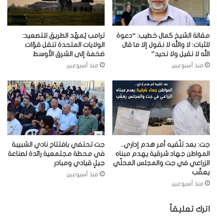
مقالة الشيخ كمال خطيب: “دعوة
ترامب يُمهّد الطريق للتصعيد:
للثبات: لا والله لا نقول إلا ما قال
الولايات المتحدة تنقل قوّات
الله لا نقيل ولا نحيد”
ضخمة إلى الشرق الأوسط
منذ أسبوعين
منذ أسبوعين
جت: بعد تلّقيه أمر هدم إداري..
جت تحتفي بافتتاح نادي الشبيبة
المواطن جهاد شرقية يهدم مبناه
في محطة مجتمعية رائدة لصناعة
الزراعي في جت والمجلس المحلّي
جيلٍ قيادي ومبادر
يعقّب
منذ أسبوعين
منذ أسبوعين
اترك تعليقاً