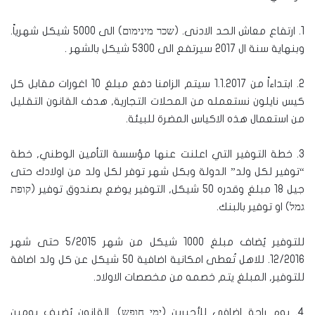
1. ارتفاع معاش الحد الادنى. (שכר מינימום) الى 5000 شيكل شهرياً.
وبنهاية سنة ال 2017 سيرتفع الى 5300 شيكل بالشهر .
2. ابتداءاً من 1.1.2017 سيتم الزامنا دفع مبلغ 10 اغورات مقابل كل
كيس نايلون نستعمله من المحلات التجارية, هدف القانون التقليل
من استعمال هذه الاكياس المضرة للبيئة.
3. خطة التوفير التي اعلنت عنها مؤسسة التأمين الوطني, خطة
“توفير لكل ولد” الدولة وبكل شهر توفر لكل ولد من اولادك حتى
جيل 18 مبلغ وقدره 50 شيكل, التوفير يوضع بصندوق توفير (קופת
גמל) او توفير بالبنك.
للتوفير يُضاف مبلغ 1000 شيكل من شهر 5/2015 حتى شهر
12/2016. للاهل تُعطى امكانية اضافية 50 شيكل عن كل ولد اضافة
للتوفير, المبلغ يتم خصمه من مخصصات الاولاد.
4. يوم راحة اضافي للأجيرين (ימי חופש). القانون يُضيف يومين