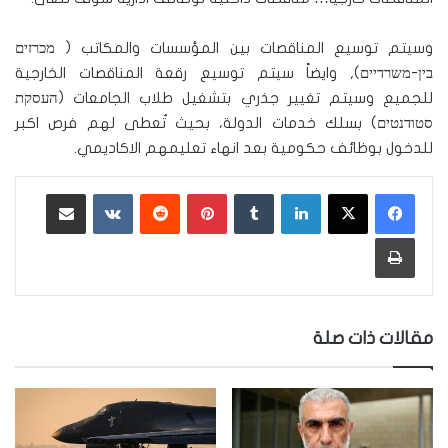
وسيتم توسيع المناقصات بين المؤسسات والمكاتب ( מכרזים
בין-משרדיים), وايضاً سيتم توسيع رقعة المناقصات الخارجية
للجميع وسيتم تغيير جذري بتشغيل طلاب الجامعات (העסקת
סטודנטים) بسلك خدمات الدولة، بحيث تُعطى لهم فرص اكبر
للدخول بوظائف حكومية بعد انهاء تعليمهم الاكاديمي.
لينكدإن
‏Tumblr
بينتيريست
‏Reddit
‏VKontakte
مشاركة عبر البريد
طباعة
مقالات ذات صلة