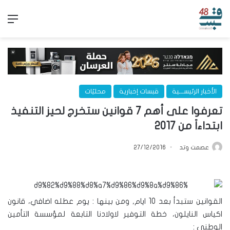
الق
الأخبار الرئيســـية
قبسات إخبارية
محليّات
تعرفوا على أهم 7 قوانين ستخرج لحيز التنفيذ
ابتداءاً من 2017
عصمت وتد
27/12/2016
القوانين ستبدأ بعد 10 ايام, ومن بينها : يوم عطله اضافي، قانون
اكياس النايلون، خطة التوفير لاولادنا التابعة لمؤسسة التأمين
الوطني :