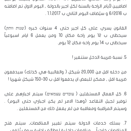
اضافيين لأيام الراحة بالسنة لكل اجير بالدولة , اليوم الاول تم اضافته
ب 6/2016 و سيُضاف اليوم الثاني ب 1.1.2017 .
القانون يسري على كل اجير حتى 4 سنوات خبره (שנות וותק)
سيحظى ب ١٢ يوم راحة مكان 10 ومن يعمل 6 ايام اسبوعياً
سيحظى ب 14 يوم راحه مكان 12 يوم.
5. نسبة ضريبة الدخل ستتغير !
من دخله اقل من 20,000 شيكل ( والغالبية هي كذلك) سيدفعون
ضريبة اقل , ممكن للبعض ان يدفعوا اقل ب 30-150 شيكل شهريا !
6. كل العمال المستقلين ( עובדים עצמאים) سيتم اجبارهم على
توفير لجيل التقاعد (وهذا الامر لم يكن اجباري حتى اليوم) .
وسيتم المراقبة ومعاقبة من لم يفعل ذلك من المستقلين .
7. بسلك خدمات الدولة سيتم تغيير المناقصات, سيتم فتح
المناقصات خارجياً… مناقصات داخلية لوظائف ادارية سوف تُلغى.