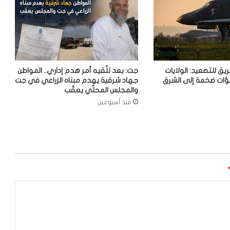
ريق للتصعيد: الولايات
جت: بعد تلّقيه أمر هدم إداري.. المواطن
وّات ضخمة إلى الشرق
جهاد شرقية يهدم مبناه الزراعي في جت
والمجلس المحلّي يعقّب
منذ أسبوعين