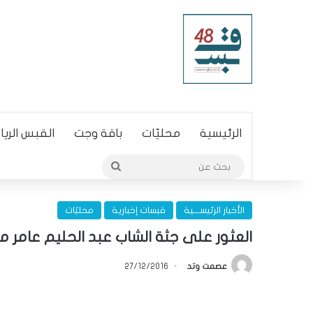
الرئيسية
محليّات
باقة وجت
القبس الري
بحث
عن
الأخبار الرئيســـية
قبسات إخبارية
محليّات
العثور على جثة الشاب عبد الحليم عامر
عصمت وتد
27/12/2016