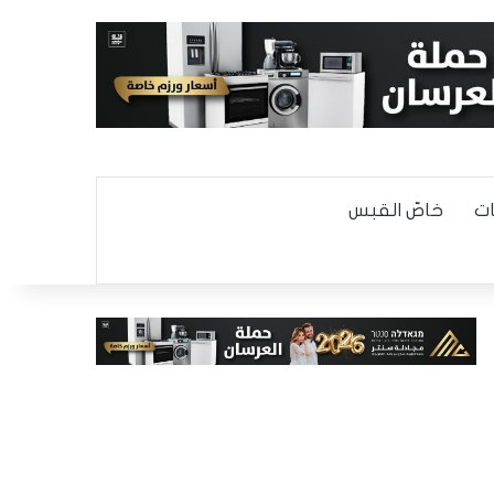
ت
خاصّ القبس