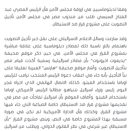
وفقا لدبلوماسيين في اروقة مجلس الأمن فأن الرئيس المصري عبد
الفتاح السيسي طلب من مندوب مصر في مجلس الأمن تأجيل
التصويت على مشروع قرار ضد الاستيطان .
وقد سارعت وسائل الاعلام الاسرائيلي على نقل خبر تأجيل التصويت
باهتمام بالغ ناسبة ذلك لمصادر دبلوماسية على علاقة مباشرة
بمشروع القرار في مجلس الأمن، في حين ذكر موقع صحيفة
“يديعوت احرونوت” بأن مصادر اسرائيلية رسمية أكدت قيام مصر
بتأجيل التصويت .وأشار موقع صحيفة “هارتس” العبرية تعليقا على
نبأ التأجيل بأنه جاء في اعقاب دعوة الرئيس المنتخب ترامب للرئيس
اوباما باستخدام الفيتو، كذلك الاتصال الهاتفي الذي اجراه فجر
اليوم رئيس وزراء اسرائيل نتنياهو مطالبا الرئيس الأمريكي اوباما
باستخدام الفيتو .وأضاف الموقع بأن اسرائيل تفاجأت من مصر في
تقديمها مشروع قرار ضد الاستيطان خاصة الصياغة التي جاء فيها
مشروع القرار، وكذلك فأن الادارة الأمريكية لم تكن في صورة
مسبقة بهذا المشروع خاصة في النص، وينص مشروع القرار “بأن
الاستيطان غير شرعي في نظر القانون الدولي، ويطلب من اسرائيل