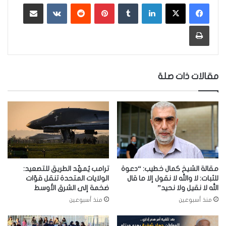
لينكدإن
‏Tumblr
بينتيريست
‏Reddit
‏VKontakte
مشاركة عبر البريد
طباعة
مقالات ذات صلة
مقالة الشيخ كمال خطيب: “دعوة
ترامب يُمهّد الطريق للتصعيد:
للثبات: لا والله لا نقول إلا ما قال
الولايات المتحدة تنقل قوّات
الله لا نقيل ولا نحيد”
ضخمة إلى الشرق الأوسط
منذ أسبوعين
منذ أسبوعين