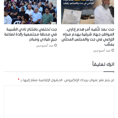
جت: بعد تلّقيه أمر هدم إداري..
جت تحتفي بافتتاح نادي الشبيبة
المواطن جهاد شرقية يهدم مبناه
في محطة مجتمعية رائدة لصناعة
الزراعي في جت والمجلس المحلّي
جيلٍ قيادي ومبادر
يعقّب
منذ أسبوعين
منذ أسبوعين
اترك تعليقاً
لن يتم نشر عنوان بريدك الإلكتروني.
الحقول الإلزامية مشار إليها بـ
*
ا
ل
ت
ع