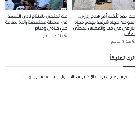
جت: بعد تلّقيه أمر هدم إداري..
جت تحتفي بافتتاح نادي الشبيبة
المواطن جهاد شرقية يهدم مبناه
في محطة مجتمعية رائدة لصناعة
الزراعي في جت والمجلس المحلّي
جيلٍ قيادي ومبادر
يعقّب
منذ 3 أسابيع
منذ 3 أسابيع
اترك تعليقاً
لن يتم نشر عنوان بريدك الإلكتروني.
الحقول الإلزامية مشار إليها بـ
*
ا
ل
ت
ع
ل
ي