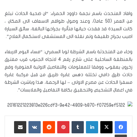
وافاد المتحدث باسم نجمة داوود الحمراء: “ان ضحية الحادث تبلغ
من العمر (50 عاما)، وعند وصول طواقم الاسعاف الى المكان ،
كانت السيدة قد فقدت حياتها متأثرة بجراحها البالغة، سائق السيارة
اصيب بجراح طفيفة وتم نقله الى المستشفى لاستكمال العلاج”.
وجاء من المتحدثة باسم الشرطة لوبا السمري: “مساء اليوم الاربعاء
بالمنطقة الساحلية على شارع رقم 4 لاتجاه الجنوب قرب مفترق
زخرون يعقوپ ووفقا للمعلومات والتفاصيل الاولية المتوفرة وقع
حادث طرق دامي تخلله دهس عابرة طريق من قبل مركبة عابرة
مسفرا الحادث عن مصرع الاولى – لها الرحمة، هذا وباشرت الشرطة
في اعمال التشخيص والتحقيق بكافة التفاصيل والملابسات”.
لينكدإن
‏Tumblr
بينتيريست
‏Reddit
‏VKontakte
مشاركة عبر البريد
طباعة