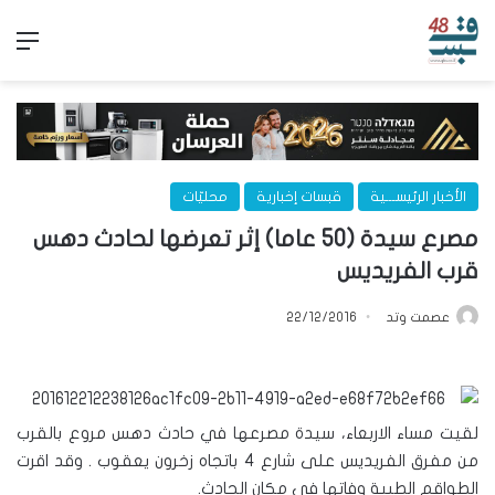
الق
الأخبار الرئيســـية
قبسات إخبارية
محليّات
مصرع سيدة (50 عاما) إثر تعرضها لحادث دهس
قرب الفريديس
عصمت وتد
22/12/2016
لقيت مساء الاربعاء، سيدة مصرعها في حادث دهس مروع بالقرب
من مفرق الفريديس على شارع 4 باتجاه زخرون يعقوب . وقد اقرت
الطواقم الطبية وفاتها في مكان الحادث.