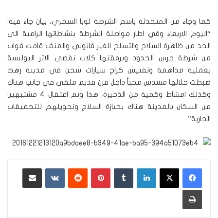
كما وجاء من المتحدثة باسم الشرطة لوبا السمري، بيان جاء فيه:
“اليوم الاربعاء وفي اطار مواصلة الشرطة بنشاطاتها الرامية الى
الحد من ظاهرة السلاح والتسلح الغير قانوني والعنف قامت قوات
من شرطة حرس الحدود وبرفقتها كلاب تقصي الاثر البوليسة
بعملية مداهمة وتفتيش كراج سيارات شحن في مدينة رهط
ضبطت خلالها مسدس مخبأ داخل فرن قديم ملقى في جانب هناك
وكذلك امشاط وكمية من الذخيرة، هذا وتم اعتقال 4 مشتبهين
من السكان بالمدينة هناك بحيازة السلاح وتحويلهم للتحقيقات
الجارية”.
لينكدإن
‏Tumblr
بينتيريست
‏Reddit
‏VKontakte
مشاركة عبر البريد
طباعة