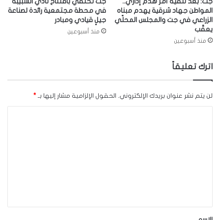
جت: بعد تلّقيه أمر هدم إداري..
جت تحتفي بافتتاح نادي الشبيبة
المواطن جهاد شرقية يهدم مبناه
في محطة مجتمعية رائدة لصناعة
الزراعي في جت والمجلس المحلّي
جيلٍ قيادي ومبادر
يعقّب
منذ أسبوعين
منذ أسبوعين
اترك تعليقاً
لن يتم نشر عنوان بريدك الإلكتروني.
الحقول الإلزامية مشار إليها بـ
*
ا
ل
ت
ع
ل
ي
ق
*
الاسم