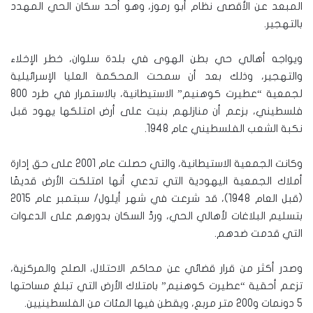
المبعد عن الأقصى نظام أبو رموز، وهو أحد سكان الحي المهدد
بالتهجير.
ويواجه أهالي حي بطن الهوى في بلدة سلوان، خطر الإخلاء
والتهجير، وذلك بعد أن سمحت المحكمة العليا الإسرائيلية
لجمعية “عطيرت كوهنيم” الاستيطانية، بالاستمرار في طرد 800
فلسطيني، بزعم أن منازلهم بنيت على أرض امتلكها يهود قبل
نكبة الشعب الفلسطيني عام 1948.
وكانت الجمعية الاستيطانية، والتي حصلت عام 2001 على حق إدارة
أملاك الجمعية اليهودية التي تدعي أنها امتلكت الأرض قديمًا
(قبل العام 1948)، قد شرعت في شهر أيلول/ سبتمبر عام 2015
بتسليم البلاغات لأهالي الحي، وردَّ السكان بدورهم على الدعوات
التي قدمت ضدهم.
وصدر أكثر من قرار قضائي عن محاكم الاحتلال، الصلح والمركزية،
تزعم أحقية “عطيرت كوهنيم” بامتلاك الأرض التي تبلغ مساحتها
5 دونمات و200 متر مربع، ويقطن فيها المئات من الفلسطينيين.