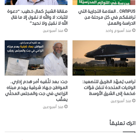
CAMPUS .. العلامة التجارية التي
مقالة الشيخ كمال خطيب: “دعوة
ترافقكم في كل مرحلة من
للثبات: لا والله لا نقول إلا ما قال
الدراسة والعمل
الله لا نقيل ولا نحيد”
منذ أسبوع واحد
منذ أسبوعين
ترامب يُمهّد الطريق للتصعيد:
جت: بعد تلّقيه أمر هدم إداري..
الولايات المتحدة تنقل قوّات
المواطن جهاد شرقية يهدم مبناه
ضخمة إلى الشرق الأوسط
الزراعي في جت والمجلس المحلّي
يعقّب
منذ أسبوعين
منذ أسبوعين
اترك تعليقاً