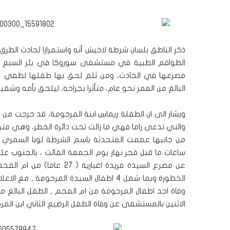
الطواقم الطبية في مستشفى سوروكا في بئر السبع وفاة 
مصرعها في الحادث، ومن ثلم لحق بها طفلها لطفي محم
البالغ من العمر نحو عام، متأثرا بجراحه، ليلحق بأمه وشقي
ويشار الى ان الطفلة ريماس ابنة المرحومة، قد خرجت من
والتي تدعى راما فهي ما زالت تحت دائرة الخطر، وهي متو
من جانبها عممت المتحدثة باسم الشرطة لوبا السمري بي
الخطورة وبما شمل 4 اطفال السيدة المرحو
الاثنين بالمستشفى عن وفاة الطفل الرضيع الثاني ابن المر