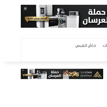
ت
خاصّ القبس