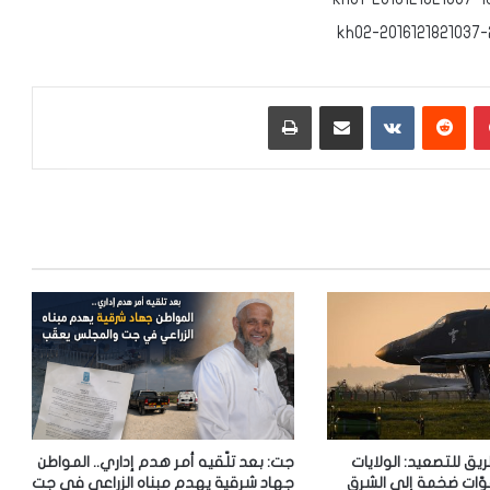
بينتيريست
‏Reddit
‏VKontakte
مشاركة عبر البريد
طباعة
ريق للتصعيد: الولايات
جت: بعد تلّقيه أمر هدم إداري.. المواطن
وّات ضخمة إلى الشرق
جهاد شرقية يهدم مبناه الزراعي في جت