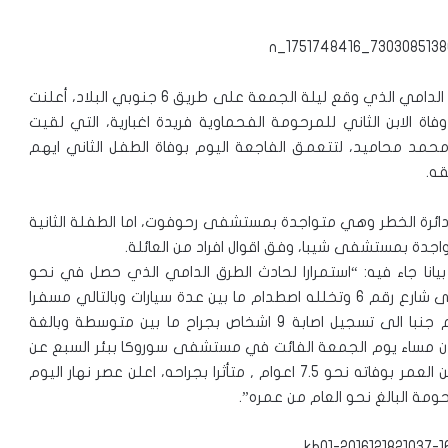
ذكر الناطق بلسان شرطة لاخيش أنه واستمرارا لحادث الطرق الدامي الذي وقع ليلة الجمعة على طريق 6 جنوبي البلاد، أعلنت
الابن الثاني للمرحومة الفحماوية فريدة اغبارية، التي لقيت
د محاميد، لتتعمق الفاجعة اليوم بوفاة الطفل الثاني ايهم
قه.
 دائرة الخطر وهي متواجدة بمستشفى رحوفوت، اما الطفلة الثانية
اجدة بمستشفى شيبا، وفق اقوال افراد من العائلة.
انا جاء فيه: “استمرارا لحادث الطرق الدامي الذي حصل في نحو
ساعات ما قبل فجر نهار يوم الجمعة الفائت ، بالجنوب على شارع رقم 6 وتخلله اصطدام ما بين عدة سيارات وبالتالي مسفرا
عن مصرع السيدة فريدة اغبارية ( 27 عاما) من ام الفحم جنبا الى تسجيل اصابة 9 اشخاص بجراح ما بين متوسطة وبالغة
مة , مع الاعلان مساء يوم الجمعة الفائت في مستشفى سوروكا ببئر السبع عن
وفاة احد اطفال المرحومة من ام الفحم , الطفل البالغ من العمر بوفاته نحو 7.5 اعوام , متأثرا بجراحه، اعلن عصر نهار اليوم
حومة البالغ نحو العام من عمره”.