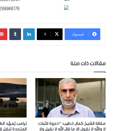
لينكدإن
‏Tumblr
فيسبوك
‫X
مقالات ذات صلة
مقالة الشيخ كمال خطيب: “دعوة للثبات:
ترامب يُمهّد الط
لا والله لا نقول إلا ما قال الله لا نقيل ولا
المتحدة تنقل ق