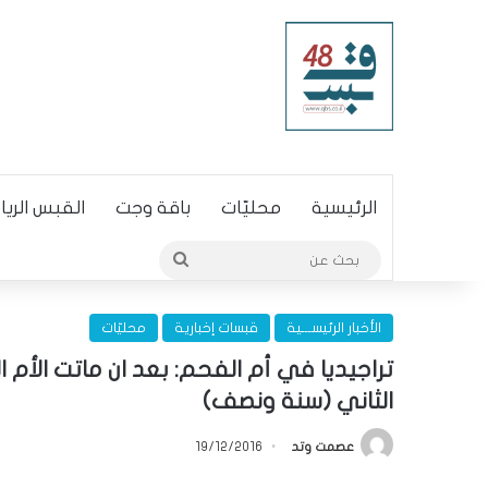
الرئيسية
محليّات
باقة وجت
القبس الري
بحث
عن
الأخبار الرئيســـية
قبسات إخبارية
محليّات
تراجيديا في أم الفحم: بعد ان ماتت الأم ا
الثاني (سنة ونصف)
عصمت وتد
19/12/2016