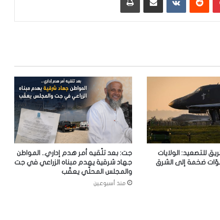
ريق للتصعيد: الولايات
جت: بعد تلّقيه أمر هدم إداري.. المواطن
وّات ضخمة إلى الشرق
جهاد شرقية يهدم مبناه الزراعي في جت
والمجلس المحلّي يعقّب
منذ أسبوعين