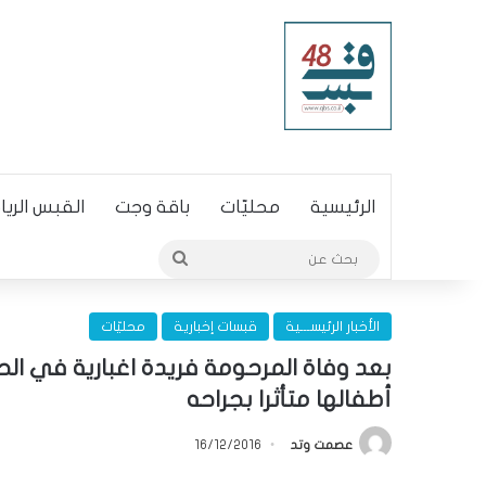
الرئيسية
محليّات
باقة وجت
القبس الري
بحث
عن
الأخبار الرئيســـية
قبسات إخبارية
محليّات
أطفالها متأثرا بجراحه
عصمت وتد
16/12/2016