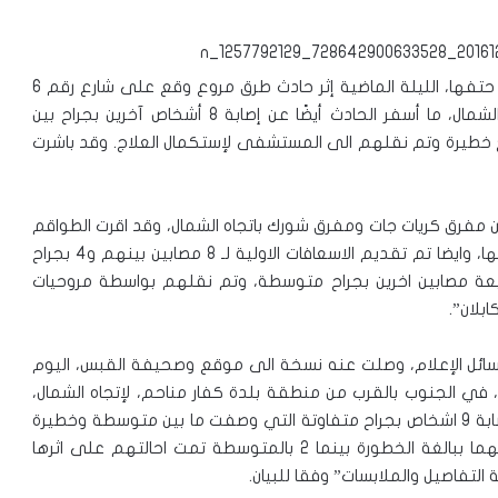
لقيت الشابة فريدة اغبارية (27 عامًا) من سكان أم الفحم حتفها، الليلة الماضية إثر حادث طرق مروع وقع على شارع رقم 6
بالقرب من كفارناحوم في الجنوب في المقطع بإتجاه الشمال، ما أسفر الحادث أيضًا عن إصابة 8 أشخاص آخرين بجراح بين
 3 أطفال (3 و5 و7 سنوات) بجراح خطيرة وتم نقلهم الى المستشفى لإستكمال العلاج. وقد باشرت
ن مفرق كريات جات ومفرق شورك باتجاه الشمال، وقد اقرت الطواقم
الطبية في مكان الحادث وفاة شابة (30عاما) متأثرة بجراحها، وايضا تم تقديم الاسعافات الاولية لـ 8 مصابين بينهم و4 بجراح
طفال 3 و5 و7 سنوات) وايضا اربعة مصابين اخرين بجراح متوسطة، وتم نقلهم بواسطة مروحيات
لان”.
سائل الإعلام، وصلت عنه نسخة الى موقع وصحيفة القبس، اليوم
، في الجنوب بالقرب من منطقة بلدة كفار مناحم، لإتجاه الشمال،
تخلله إصطدام ما بين 6 مركبات خصوصية، ما أسفر عن إصابة 9 اشخاص بجراح متفاوتة التي وصفت ما بين متوسطة وخطيرة
وبما شمل 4 أطفال، حيث إن 2 من ضمنهم وصفت حالتهما ببالغة الخطورة بينما 2 بالمتوسطة تمت احالتهم على اثرها
لتفاصيل والملابسات” وفقا للبيان.