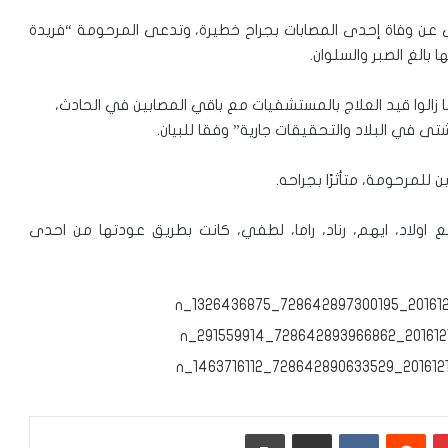
عن وفاة إحدى المصابات بجراح خطيرة، وتدعى المرحومة “فريدة
ما زالوا قيد العلاج بالمستشفيات مع باقي المصابين في الحادث،
في البلاد والتحقيقات جارية” وفقا للبيان.
للمرحومة، متأثرًا بجراحه.
اولاد، ايهم، رناد، راما، لطفي، كانت بطريق عودتها من احدى
بينتيريست
‏Reddit
‏VKontakte
مشاركة عبر البريد
طباعة