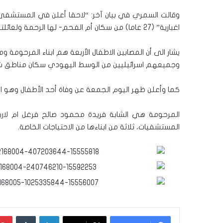
وقالت السمري في بيان آخر: “لاحقا أعلن في المستشفى 
اغبارية” (27 عاما) من سكان أم الفحم- لها الرحمة ولعائلتها بالغ الصبر والسلوان.
يشار الى أن المصابين الاطفال الأربعة هم ابناء المرحومة و
وجميعهم اسرائيليين من الوسط اليهودي سكان مناطق شتى 
كما وأعلن ظهر اليوم الجمعة عن وفاة أحد الأطفال وهو ابن 
المرحومة هي الشابة فريدة محمود صالح فرغل ام لاربع 
المستشفيات، ثلاثة من ابناءها من الاحتياجات الخاصة.
لينكدإن
‏Tumblr