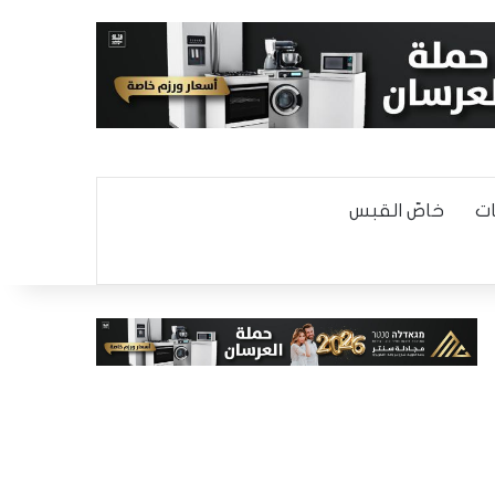
ت
خاصّ القبس