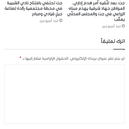
جت: بعد تلّقيه أمر هدم إداري..
جت تحتفي بافتتاح نادي الشبيبة
المواطن جهاد شرقية يهدم مبناه
في محطة مجتمعية رائدة لصناعة
الزراعي في جت والمجلس المحلّي
جيلٍ قيادي ومبادر
يعقّب
منذ أسبوعين
منذ أسبوعين
اترك تعليقاً
لن يتم نشر عنوان بريدك الإلكتروني.
الحقول الإلزامية مشار إليها بـ
*
ا
ل
ت
ع
ل
ي
ق