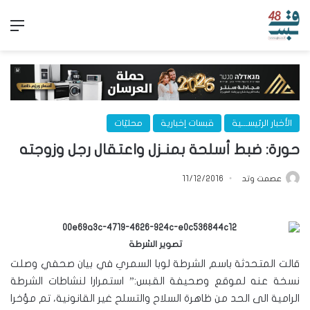
الق
الأخبار الرئيســـية
قبسات إخبارية
محليّات
حورة: ضبط أسلحة بمنـزل واعتقال رجل وزوجته
عصمت وتد
11/12/2016
تصوير الشرطة
قالت المتحدثة باسم الشرطة لوبا السمري في بيان صحفي وصلت
نسخة عنه لموقع وصحيفة القبس:” استمرارا لنشاطات الشرطة
الرامية الى الحد من ظاهرة السلاح والتسلح غير القانونية، تم مؤخرا