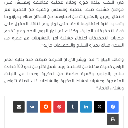
في النقب ببلدة حورة وخلال عملية مداهمة وتفتيش منزل
مواطن مشتبه ضبط بندقية ومسدس وكمية من الذخيرة مع
اعتقال زوجين بالعشرينات من اعمارهما من السكان هناك بحيازتهما
وتمديد فترة اعتقالهما لاحقا حتى نهار يوم الثلاثاء المقبل على
ذمة التحقيقات الجارية، وكذلك تم نهار اليوم الاحد ومع تقدم
مجريات التحقيقات اعتقال مشتبة اخر بالعشرينات من عمره من
السكان هناك بحيازة السلاح والتحقيقات جارية”.
واضاف البيان :” هذا ويشار الى ان الشرطة ضبطت منذ بداية العام
الراهن كميات هائلة من الاسلحة وبما شمل اكثر من نحو 100 قطعة
سلاح بالجنوب وكمية صخمة من الذخيرة وعددا من اللبنات
المتفجرة وعشرات امشاط الذخيرة والنشاطات ذات الصلة تتواصل
وبشتى الانحاء”
لينكدإن
‏Tumblr
بينتيريست
‏Reddit
‏VKontakte
مشاركة عبر البريد
طباعة