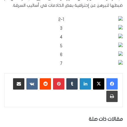
ضبطها لتبرهن عن إحترافية بعض الخادمات في أساليب السرقة.
لينكدإن
‏Tumblr
بينتيريست
‏Reddit
‏VKontakte
مشاركة عبر البريد
طباعة
مقالات ذات صلة