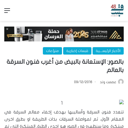
الق
الأخبار الرئيســـية
قبسات إخبارية
منوّعات
بالصور: الإستعانة بالبيض من أغرب فنون السرقة
بالعالم
عصمت وتد
09/12/2016
تتعدد فنون السرقة وأساليبها بهدف إخفاء معالم السرقة في
المقام الأول، ثم لمواصلة السرقات بذات الطريقة او بطرق اخرى
مبتكرة. وما سنظهره في الصور هو احدى الطرق المبتكرة التي تم