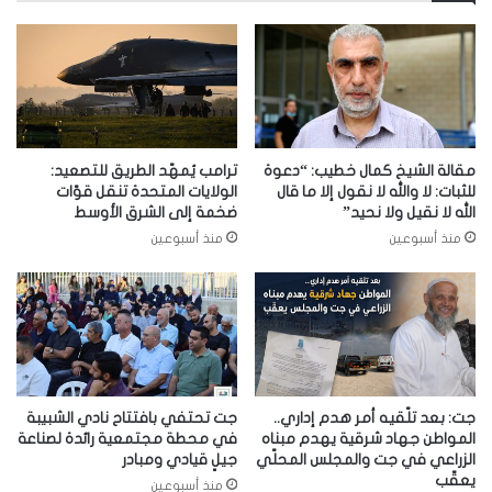
مقالة الشيخ كمال خطيب: “دعوة
ترامب يُمهّد الطريق للتصعيد:
للثبات: لا والله لا نقول إلا ما قال
الولايات المتحدة تنقل قوّات
الله لا نقيل ولا نحيد”
ضخمة إلى الشرق الأوسط
منذ أسبوعين
منذ أسبوعين
جت: بعد تلّقيه أمر هدم إداري..
جت تحتفي بافتتاح نادي الشبيبة
المواطن جهاد شرقية يهدم مبناه
في محطة مجتمعية رائدة لصناعة
الزراعي في جت والمجلس المحلّي
جيلٍ قيادي ومبادر
يعقّب
منذ أسبوعين