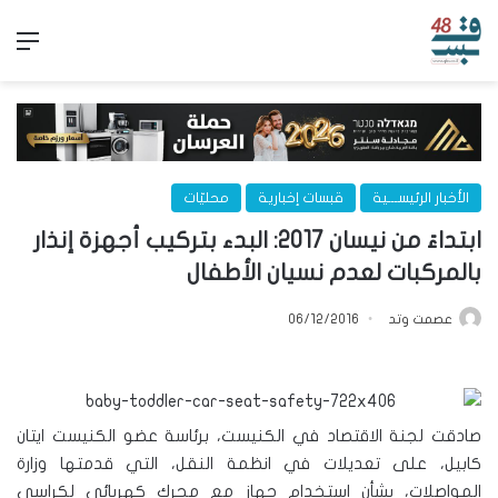
الق
الأخبار الرئيســـية
قبسات إخبارية
محليّات
ابتداءً من نيسان 2017: البدء بتركيب أجهزة إنذار
بالمركبات لعدم نسيان الأطفال
عصمت وتد
06/12/2016
صادقت لجنة الاقتصاد في الكنيست، برئاسة عضو الكنيست ايتان
كابيل، على تعديلات في انظمة النقل، التي قدمتها وزارة
المواصلات، بشأن استخدام جهاز مع محرك كهربائي لكراسي