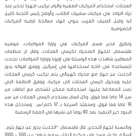
العجلات، استخدام المركبات الصغيرة والزام تركيب اجهزة تحذير عند
ترك الاولاد في مركبات سفريات الطلاب، وأوضح رئيس اللجنة كابيل
انه وقبل الصيف القريب ينوي انهاء معالجة قضية المركبات
الخصوصية.
وتطرق مدير قسم المركبات في وزارة المواصلات، موشيه
فايتسمان، للجهاز المتحرك لكرسي العجلات، وقال ان منظمات
المعاقين شاهدت هذه الوسيلة في اوروبا ووزارة المواصلات تجندت
للمساعدة في اتاحة استخدامها في إسرائيل، ووفق اقواله يدور
الحديث عن جهاز مع محرك كهربائي يتم تركيب كرسي العجلات
عليه ويتحول كرسي العجلات الى مركبة، ووفق الانظمة التي
تمت المصادقة عليها، استخدامه ممكن للشخص مع اعاقات من
سن 14 عاما فما فوق، وكل انسان يستخدم كرسي العجلات من سن
16 عاما فما فوق، وستقيّد السرعة بـ 12 كلم/س . وستدخل هذه
البنود حيز التنفيذ بعد 90 يوما من نشرها في المفة الرسمية.
وبالنسبة لجهاز التحذير، قال فايتسمان: “الحديث يدور عن جهاز يلزم
السائق بإجراء مسح في مركبة النقل، سعره يتراوح بين 500 – 1000