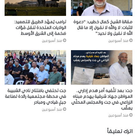
مقالة الشيخ كمال خطيب: “دعوة
ترامب يُمهّد الطريق للتصعيد:
للثبات: لا والله لا نقول إلا ما قال
الولايات المتحدة تنقل قوّات
الله لا نقيل ولا نحيد”
ضخمة إلى الشرق الأوسط
منذ أسبوعين
منذ أسبوعين
جت: بعد تلّقيه أمر هدم إداري..
جت تحتفي بافتتاح نادي الشبيبة
المواطن جهاد شرقية يهدم مبناه
في محطة مجتمعية رائدة لصناعة
الزراعي في جت والمجلس المحلّي
جيلٍ قيادي ومبادر
يعقّب
منذ أسبوعين
منذ أسبوعين
اترك تعليقاً