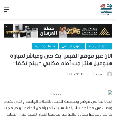
الق
الأخبار الرئيسية
القبس الرياضي
قبسات إخبارية
الان عبر موقع القبس: بث حي ومباشر لمباراة
هبوعيل هنتر جت أمام مكابي “بيتح تكفا”
عصمت وتد
04/12/2016
ايمانا منا في موقع وصحيفة القبس بالاعلام الهادف والذي يخدم
ويصب في مصلحة ابناء بلدنا، سنبث المباراة من القاعة الرياضية جت
بثا حيا ومباشرا بجودة عالية عبر موقعنا ابتداء اللعبة حتى النهاية.