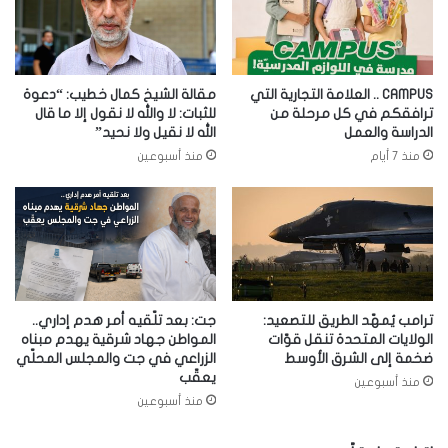
CAMPUS .. العلامة التجارية التي
مقالة الشيخ كمال خطيب: “دعوة
ترافقكم في كل مرحلة من
للثبات: لا والله لا نقول إلا ما قال
الدراسة والعمل
الله لا نقيل ولا نحيد”
منذ 7 أيام
منذ أسبوعين
ترامب يُمهّد الطريق للتصعيد:
جت: بعد تلّقيه أمر هدم إداري..
الولايات المتحدة تنقل قوّات
المواطن جهاد شرقية يهدم مبناه
ضخمة إلى الشرق الأوسط
الزراعي في جت والمجلس المحلّي
يعقّب
منذ أسبوعين
منذ أسبوعين