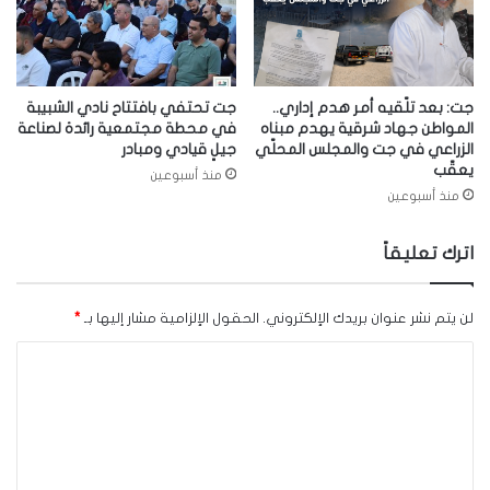
جت: بعد تلّقيه أمر هدم إداري..
جت تحتفي بافتتاح نادي الشبيبة
المواطن جهاد شرقية يهدم مبناه
في محطة مجتمعية رائدة لصناعة
الزراعي في جت والمجلس المحلّي
جيلٍ قيادي ومبادر
يعقّب
منذ أسبوعين
منذ أسبوعين
اترك تعليقاً
لن يتم نشر عنوان بريدك الإلكتروني.
الحقول الإلزامية مشار إليها بـ
*
ا
ل
ت
ع
ل