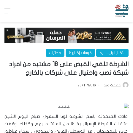
الق
الأخبار الرئيســـية
قبسات إخبارية
محليّات
الشرطة تلقي القبض على 18 مشتبه من افراد
شبكة نصب واحتيال على شركات بالخارج
عصمت وتد
28/11/2016
افادت المتحدثة باسم الشرطة لوبا السمري صباح اليوم الاثنين
اعتقلت الشرطة الإسرائيلية 18 من المشتبه بهم وكذلك اوقفت
اخرين للتحقيقات , من الوسطين العربي واليهودي , سكان مناطق