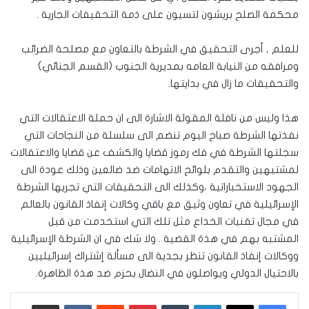
محكمة الصلح بريشون لتسيون على ذمة التحقيقات الجارية .
للعلم , أجرى التحقيق في الشرطة بالتعاون مع مصلحة الضرائب
ومرافقه من النيابة العامه بمديرية الجنوب (القسم الجنائي)
والتحقيقات ما زال في بدايتها.
هذا وليس من نافلة المقولة الاشارة الى ان حملة الاعتقالات التي
نفذتها الشرطة صباح اليوم تنضم الى سلسلة من النجاحات التي
سجلتها الشرطة في فك رموز قضايا والكشف عن قضايا والاعتقالات
لمشتبهين والتقدم بلوائح الاتهامات ضد ضالعين وذلك عودة الى
الجهود الاستخباراتية ،وكذلك الى التحقيقات التي تجريها الشرطة
الإسرائيلية في تعاون وثيق مع باقي وكالات إنفاذ القانون بالعالم
في مجال تقنيات الخداع مثل تلك التي استخدمت من قبل
المشتبه بهم في هذة القضية . ولا شك في ان الشرطة الإسرائيلية
ووكالات إنفاذ القانون تنظر بجدية الى مسألة إشتراك إسرائيليين
بالاحتيال الدولي ويواصلون في النضال بحزم ضد هذة الظاهرة.
لينكدإن
‏Tumblr
بينتيريست
‏Reddit
‏VKontakte
مشاركة عبر البريد