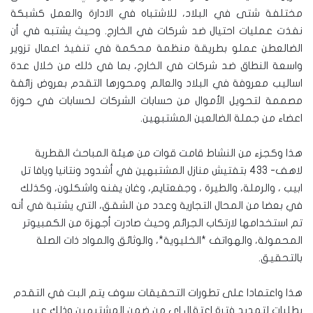
مختلفة شتى في البلاد، للاشتباه في الادارة والعمل كشبكة
نفذت عمليات احتيال ضد شركات في الخارج. وحيث يشتبه في أن
الضالعطن عملو بطريقة منظمة محكمة في تنفيذ اعمال تزوير
واسعة النطاق ضد شركات في الخارج، بما في ذلك من خلال عدة
اساليب معروفة في البلاد والعالم ومحورها التقدم بعروض زائفة
مصممة لتحويل الأموال من حسابات الشركات لحسابات في حوزة
اعضاء من جملة الضالعين المشتبهين.
هذا وكجزء من النشاط قامت قوات من هيئة المباحث القطرية
لاهف- 433 بتفتيش منازل المشتبهين في أشدود ونتانيا ويافا تل
ابيب ، والرملة، والطيرة ، وجفعتايم، وغان يفنه واشكلون، وكذلك
في بعضا من المحال التجارية وعدد من الشقق، التي يشتبة في أنه
تم استخدامها لارتكاب الجرائم وحيث صادرت أجهزة من الكمبيوتر
المحمولة، والهواتف *الخليوية*، والوثائق والمواد ذات الصلة
بالتحقيق.
هذا واعتمادا على تطورات التحقيقات سوف يتم البت في التقدم
بطلبات لتمديد فترة اعتقال اي من ضمن المشتبهين وذلك عير