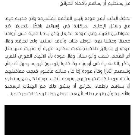
من يستطيع أن يساهم بإخماد الحرائق
تحدّث النائب أيمن عودة رئيس القائمة المشتركة وابن مدينة حيفا
مع وسائل الإعلام المركزية في إسرائيل رافضًا التحريض ضد
المواطنين العرب. وقال عودة: الكرمل وكل بلادنا غالية على أرواحنا
جميعًا وعشنا بهذا الوطن مئات وآلاف السنين ولم نحرقه. وقال
عودة إن الحرائق طالت تجمعات سكانية عربية أو اقتربت منها مثل
أم الفحم، شعب وأبو سنان. وقال عودة بأن الاتهام الفوري للعرب
يذكّر باللاسامية في أوروبا حيث كانوا يتهمون اليهود بحرق الأحراش
وتسميم الآبار! وقال عودة إذا كان هنالك فاعلون فيجب معاقبتهم
بشدة مهما كانت قوميتهم. وتوجه النائب عودة لكل من يستطيع
أن يساهم بإطفاء الحرائق أن ينسّق ذلك مع الهيئات الرسمية
والأهلية وأن يقوم بذلك لأن هذا الوطن وطننا وهذا الشجر شجرنا.