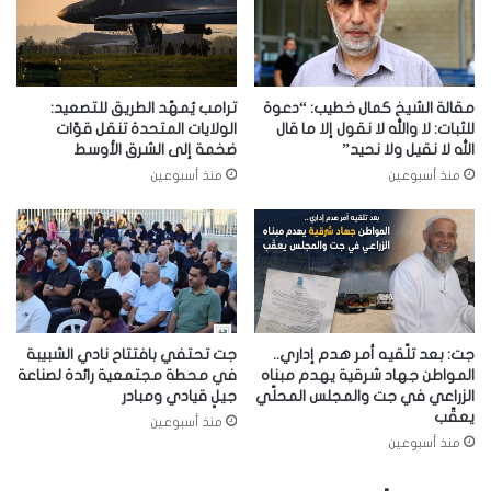
مقالة الشيخ كمال خطيب: “دعوة
ترامب يُمهّد الطريق للتصعيد:
للثبات: لا والله لا نقول إلا ما قال
الولايات المتحدة تنقل قوّات
الله لا نقيل ولا نحيد”
ضخمة إلى الشرق الأوسط
منذ أسبوعين
منذ أسبوعين
جت: بعد تلّقيه أمر هدم إداري..
جت تحتفي بافتتاح نادي الشبيبة
المواطن جهاد شرقية يهدم مبناه
في محطة مجتمعية رائدة لصناعة
الزراعي في جت والمجلس المحلّي
جيلٍ قيادي ومبادر
يعقّب
منذ أسبوعين
منذ أسبوعين