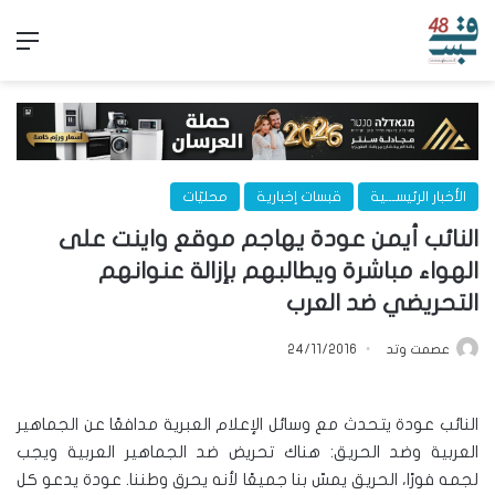
الق
الأخبار الرئيســـية
قبسات إخبارية
محليّات
النائب أيمن عودة يهاجم موقع واينت على
الهواء مباشرة ويطالبهم بإزالة عنوانهم
التحريضي ضد العرب
عصمت وتد
24/11/2016
النائب عودة يتحدث مع وسائل الإعلام العبرية مدافعًا عن الجماهير
العربية وضد الحريق: هناك تحريض ضد الجماهير العربية ويجب
لجمه فورًا، الحريق يمسّ بنا جميعًا لأنه يحرق وطننا. عودة يدعو كل