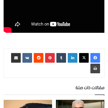
لينكدإن
‏Tumblr
بينتيريست
‏Reddit
‏VKontakte
مشاركة عبر البريد
طباعة
مقالات ذات صلة