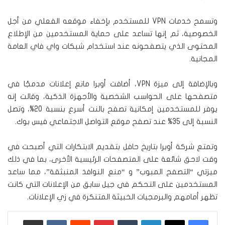
وتسمح خدمات VPN للمستخدم بإخفاء موقعه الفعلي من أجل
الخصوصية، ثم إنها تساعد على حماية المستخدمين من الإطلاع
المحتوى الذي يتصفحونه عند استخدام شبكات واي فاي العامة
المجانية.
وبالإضافة إلى ميزة VPN، أضافت أوبرا مانع إعلانات مدمجًا في
متصفحها على الحواسب الشخصية والأجهزة الذكية، وقالت إنه
يوفر للمستخدمين إمكانية تصفح بالنت أسرع بنسبة 20%، وتصل
النسبة إلى 35% عند تصفح موقع التواصل الاجتماعي فيس بوك.
وتمتع شركة أوبرا بتاريخ حافل بتقديم الابتكارات التي أصبحت في
وقت لاحق شائعة على المتصفحات الرئيسية الأخرى، بما في ذلك
ميزتي “التصفح المبوب” و “منع النوافذ المنبثقة”، مما ساعد
المستخدمين على التحكم في جيل سابق من الإعلانات التي كانت
تظهر أمامهم والبرمجيات الخبيثة المتنكرة في زي الإعلانات.
لينكدإن
‏Tumblr
بينتيريست
‏Reddit
‏VKontakte
مشاركة عبر البريد