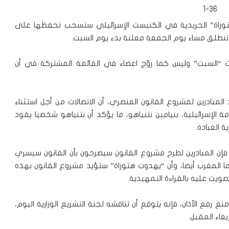
توراة” الحريدية في الكنيست الإسرائيلي ستسحب تحفظها على
 تنطلق مساء يوم الجمعة معلنة بدء يوم السبت.
 “السبت” وليس كما روّج اعضاء في القائمة المشتركة في أن
ادرين لمشروع القانون العنصري، أن الاتصالات من أجل استثناء
الإسرائيلية، بنيامين نتنياهو، ما يؤكد أن نتنياهو شخصيا يقود
 العبادة.
 فإن المبادرين لطرح مشروع القانون سيصرحون بأن القانون سيسري
ما المغرب أيضا، وأن “يهدوت هتوراة” ستؤيد مشروع القانون بهذه
ويت عليه بالقراءة التمهيدية.
رفع الأذان، فإنه يتوقع أن تناقشه لجنة التشريع الوزارية اليوم،
عاء المقبل.