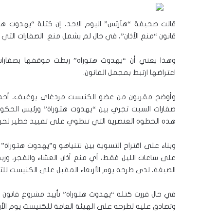
قالت صحيفة “هآرتس” اليوم الاحد، إن كتلة “يهدوت ه
قانون “منع الأذان”، في حال لم يشمل منع الصفارات التي
وهذا يعني أن “يهدوت هتوراه” ربطت موقفها بصفارات
اعتراضها ارتبط بمجمل القانون.
وأوضح مقربون من عضو الكنيست مردغاي يوغيف، أحد المب
صفارات السبت تجري بين “يهدوت هتوراة” ورئيس الحكومة 
هذه الخطوة العنصرية التي تنطوي على تقييد خطير لحرية
وبناء على اقتراح التسوية بين نتنياهو و”يهدوت هتوراة”
على ساعات الليل فقط، أي منع أذان العشاء والفجر، ورب
الصيغة، لدى طرحه يوم الأربعاء المقبل على الكنيست للتص
في حال قررت كتلة “يهدوت هتوراة” تأييد مشروع قانون منع 
وتصادق عليه لطرحه على الهيئة العامة للكنيست يوم الأرب