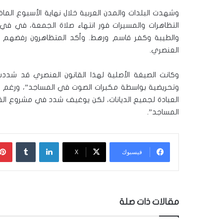
وشهدت البلدات والمدن العربية خلال نهاية الأسبوع ال
التظاهرات والمسيرات فور انتهاء صلاة الجمعة، في في ال
والطيبة وكفر قاسم ورهط. وأكد المتظاهرون رفضهم لل
العنصري.
وكانت الصيغة الأصلية لهذا القانون العنصري قد شدد
وتحريضية بواسطة مكبرات الصوت في المساجد”، ورغم أن
العبادة لجميع الديانات، لكن يوغيف شدد في مشروع الق
المساجد”.
لينكدإن
‏Tumblr
فيسبوك
‫X
مقالات ذات صلة