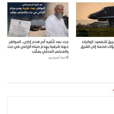
ريق للتصعيد: الولايات
جت: بعد تلّقيه أمر هدم إداري.. المواطن
وّات ضخمة إلى الشرق
جهاد شرقية يهدم مبناه الزراعي في جت
والمجلس المحلّي يعقّب
منذ أسبوعين