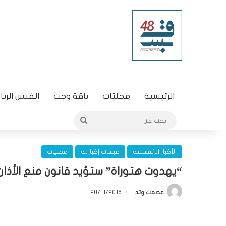
الرئيسية
محليّات
باقة وجت
القبس الري
بحث
عن
الأخبار الرئيســـية
قبسات إخبارية
محليّات
“يهدوت هتوراة” ستؤيد قانون منع الأذان
عصمت وتد
20/11/2016