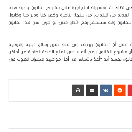
ماضي تظاهرات ومسيرات احتجاجية على مشروع القانون. وجرت هذه
عديد من البلدات، من بينها: الناصرة وكفر كنا ودير حنا وكابول
قانون وانه سيستمر رفع الأذان حتى لو جرى سن هذا القانون
ت على أن “القانون يهدف إلى منع تمرير رسائل دينية وقومية
 مشروع القانون يزعم أنه يسعى لمنع الضجة الصادرة عن أماكن
انون نفسه أنه “أعدّ بالأساس من أجل مواجهة مكبرات الصوت في
بينتيريست
‏Reddit
‏VKontakte
مشاركة عبر البريد
طباعة