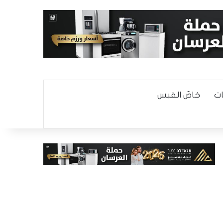
ت
خاصّ القبس