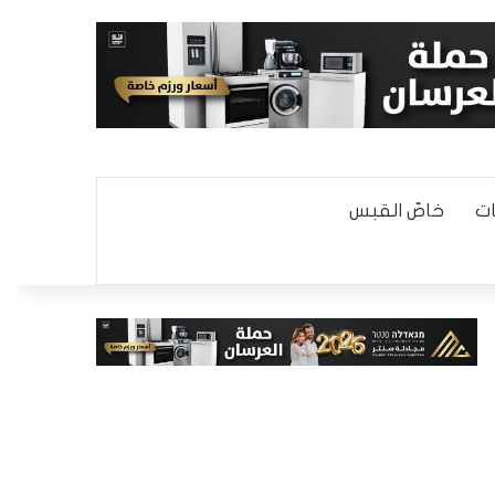
ت
خاصّ القبس