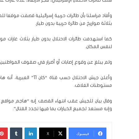
وأفاد مراسلنا بأن طائرات حربية إسرائيلية قصفت موقعا
بثلاثة صواريخ من طائرة حربية بدون طيار.
كما استهدفت طائرات الاحتلال بدون طيار بثلاث غارات مو
لنفس المكان.
ولم يبلغ عن وقوع إصابات أو أضرار في صفوف المواطنين
وأعلن جيش الاحتلال حسب ق
مستوطنات الغلاف.
وقال بيان للجيش عقب انتهاء القصف إنه “هاجم مواقع تا
وإنه مستعد لجميع الخيارات بما فيها تجدد القتال”.
لينكدإن
‏Tumblr
فيسبوك
‫X