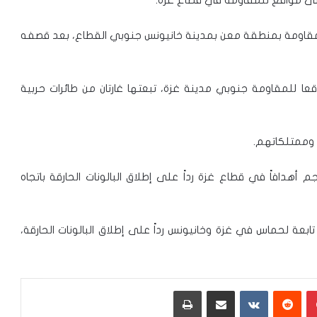
 للمقاومة بمنطقة معن بمدينة خانيونس جنوبي القطاع، بعد قصفه
قعا للمقاومة جنوبي مدينة غزة، تبعتها غارتان من طائرات حربية
 وممتلكاتهم.
ناة “كان 11” العبرية، أنه هاجم أهدافاً في قطاع غزة رداً على إطلاق البالونات الحارقة باتجاه
بعة لحماس في غزة وخانيونس رداً على إطلاق البالونات الحارقة،
بينتيريست
‏Reddit
‏VKontakte
مشاركة عبر البريد
طباعة