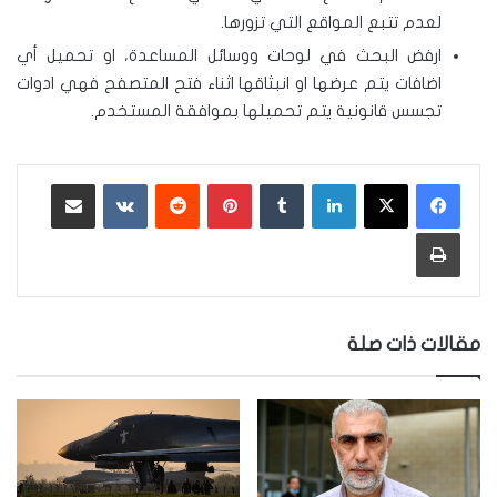
لعدم تتبع المواقع التي تزورها.
ارفض البحث في لوحات ووسائل المساعدة، او تحميل أي
اضافات يتم عرضها او انبثاقها اثناء فتح المتصفح فهي ادوات
تجسس قانونية يتم تحميلها بموافقة المستخدم.
لينكدإن
‏Tumblr
بينتيريست
‏Reddit
‏VKontakte
مشاركة عبر البريد
طباعة
مقالات ذات صلة