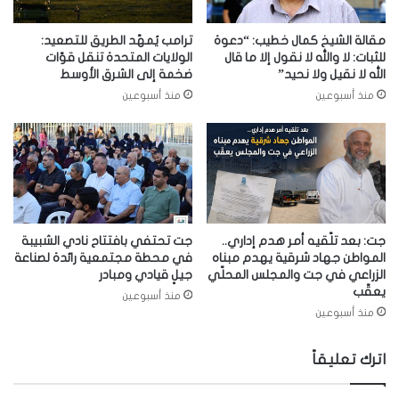
مقالة الشيخ كمال خطيب: “دعوة
ترامب يُمهّد الطريق للتصعيد:
للثبات: لا والله لا نقول إلا ما قال
الولايات المتحدة تنقل قوّات
الله لا نقيل ولا نحيد”
ضخمة إلى الشرق الأوسط
منذ أسبوعين
منذ أسبوعين
جت: بعد تلّقيه أمر هدم إداري..
جت تحتفي بافتتاح نادي الشبيبة
المواطن جهاد شرقية يهدم مبناه
في محطة مجتمعية رائدة لصناعة
الزراعي في جت والمجلس المحلّي
جيلٍ قيادي ومبادر
يعقّب
منذ أسبوعين
منذ أسبوعين
اترك تعليقاً