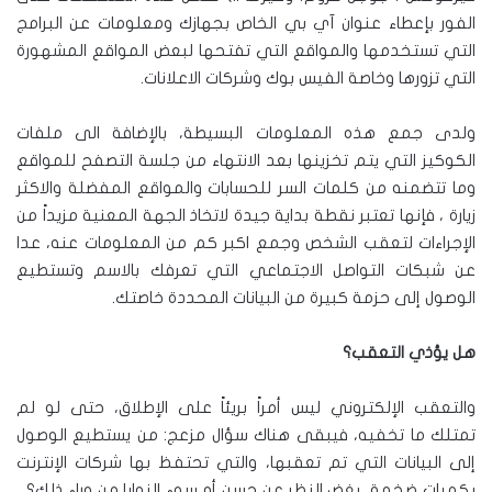
الفور بإعطاء عنوان آي بي الخاص بجهازك ومعلومات عن البرامج
التي تستخدمها والمواقع التي تفتحها لبعض المواقع المشهورة
التي تزورها وخاصة الفيس بوك وشركات الاعلانات.
ولدى جمع هذه المعلومات البسيطة، بالإضافة الى ملفات
الكوكيز التي يتم تخزينها بعد الانتهاء من جلسة التصفح للمواقع
وما تتضمنه من كلمات السر للحسابات والمواقع المفضلة والاكثر
زيارة ، فإنها تعتبر نقطة بداية جيدة لاتخاذ الجهة المعنية مزيداً من
الإجراءات لتعقب الشخص وجمع اكبر كم من المعلومات عنه، عدا
عن شبكات التواصل الاجتماعي التي تعرفك بالاسم وتستطيع
الوصول إلى حزمة كبيرة من البيانات المحددة خاصتك.
هل يؤذي التعقب؟
والتعقب الإلكتروني ليس أمراً بريئاً على الإطلاق، حتى لو لم
تمتلك ما تخفيه، فيبقى هناك سؤال مزعج: من يستطيع الوصول
إلى البيانات التي تم تعقبها، والتي تحتفظ بها شركات الإنترنت
بكميات ضخمة، بغض النظر عن حسن أو سوء النوايا من وراء ذلك؟ ،