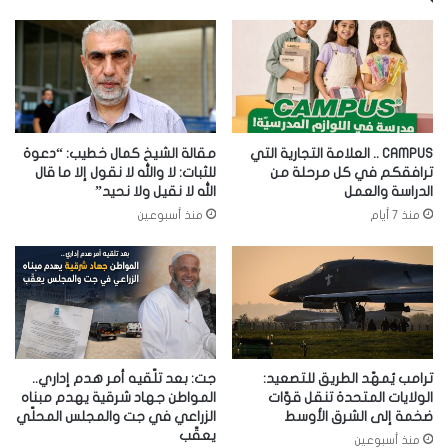
CAMPUS .. العلامة التجارية التي
مقالة الشيخ كمال خطيب: “دعوة
ترافقكم في كل مرحلة من
للثبات: لا والله لا نقول إلا ما قال
الدراسة والعمل
الله لا نقيل ولا نحيد”
منذ 7 أيام
منذ أسبوعين
ترامب يُمهّد الطريق للتصعيد:
جت: بعد تلّقيه أمر هدم إداري..
الولايات المتحدة تنقل قوّات
المواطن جهاد شرقية يهدم مبناه
ضخمة إلى الشرق الأوسط
الزراعي في جت والمجلس المحلّي
يعقّب
منذ أسبوعين