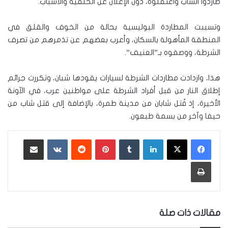
طاردوا الشاب واعتقلوه، دون الإعلان عن الخلفية والأسباب.
وتسببت المطاردة البوليسية بحالة من الخوف والقلق في
المنطقة المأهولة بالسكان، وأعرب بعضهم عن تذمرهم من تصرف
الشرطة، ووصفوه بـ”العنيف”.
هذا، وازدادت مطاردات الشرطة لسيارات يقودها شبان، وتكررت جرائم
إطلاق النار من قبل أفراد الشرطة على مواطنين عرب، في الآونة
الأخيرة، إذ قُتل شابان من مدينة طمرة، بالإضافة إلى قتل شاب من
حيفا وآخر من بسمة طبعون.
لينكدإن
‏Tumblr
بينتيريست
‏Reddit
‏VKontakte
مشاركة عبر البريد
طباعة
مقالات ذات صلة