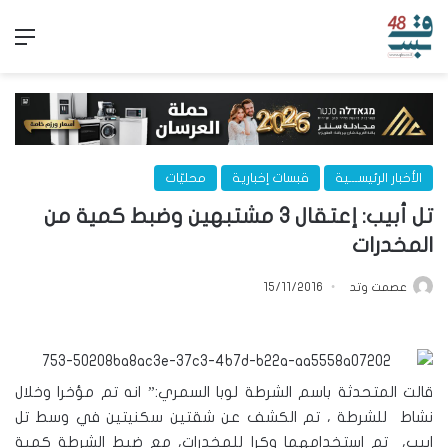
الق
الأخبار الرئيســـية
قبسات إخبارية
محليّات
تل أبيب: إعتقال 3 مشتبهين وضبط كمية من
المخدرات
عصمت وتد
15/11/2016
قالت المتحدثة باسم الشرطة لوبا السمري:” انه تم مؤخرا وخلال
نشاط للشرطة ، تم الكشف عن شقتين سكنيتين في وسط تل
ابيب، تم استخدامهما وكرا للمخدرات، مع ضبط الشرطة كمية