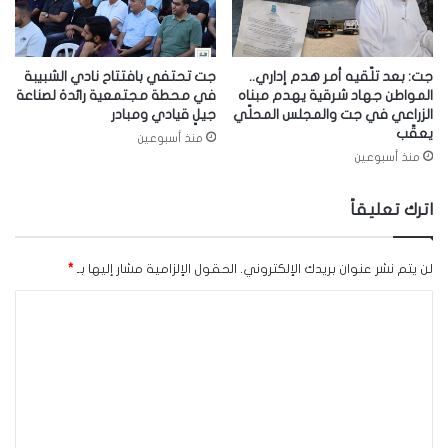
جت: بعد تلّقيه أمر هدم إداري..
جت تحتفي بافتتاح نادي الشبيبة
المواطن جهاد شرقية يهدم مبناه
في محطة مجتمعية رائدة لصناعة
الزراعي في جت والمجلس المحلّي
جيلٍ قيادي ومبادر
يعقّب
منذ أسبوعين
منذ أسبوعين
اترك تعليقاً
لن يتم نشر عنوان بريدك الإلكتروني.
الحقول الإلزامية مشار إليها بـ
*
ا
ل
ت
ع
ل