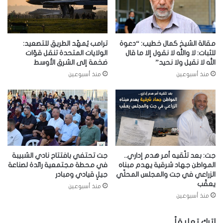
مقالة الشيخ كمال خطيب: “دعوة
ترامب يُمهّد الطريق للتصعيد:
للثبات: لا والله لا نقول إلا ما قال
الولايات المتحدة تنقل قوّات
الله لا نقيل ولا نحيد”
ضخمة إلى الشرق الأوسط
منذ أسبوعين
منذ أسبوعين
جت: بعد تلّقيه أمر هدم إداري..
جت تحتفي بافتتاح نادي الشبيبة
المواطن جهاد شرقية يهدم مبناه
في محطة مجتمعية رائدة لصناعة
الزراعي في جت والمجلس المحلّي
جيلٍ قيادي ومبادر
يعقّب
منذ أسبوعين
منذ أسبوعين
اترك تعليقاً