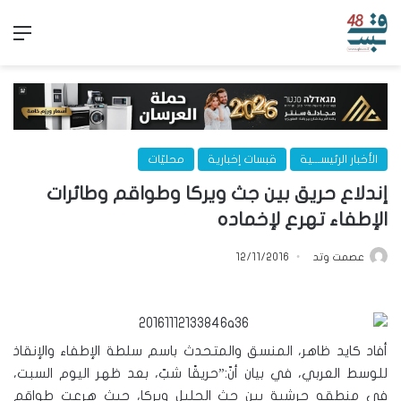
الق
الأخبار الرئيســـية
قبسات إخبارية
محليّات
إندلاع حريق بين جث ويركا وطواقم وطائرات
الإطفاء تهرع لإخماده
عصمت وتد
12/11/2016
أفاد كايد ظاهر، المنسق والمتحدث باسم سلطة الإطفاء والإنقاذ
للوسط العربي، في بيان أنّ:”حريقًا شبّ، بعد ظهر اليوم السبت،
في منطقه حرشية بين جث الجليل ويركا، حيث هرعت طواقم