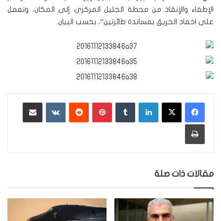
الإطفاء والإنقاذ من محطة الجليل المركزي إلى المكان، وتعمل
على اخماد الحريق بمساندة طائرتين”، بحسب البيان.
لينكدإن
‏Tumblr
بينتيريست
‏Reddit
‏VKontakte
مشاركة عبر البريد
طباعة
مقالات ذات صلة