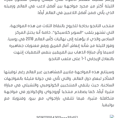
الليلة أكثر من مجرد مواجهة بين أفضل لاعب في العالم وزميله
الذي يأتي ضمن أفضل اللاعبين في العالم أيضًا.
منتخب التانجو بحاجة للخروج بالنقاط الثلاث من هذه المواجهة،
التي تشتهر بلقب “السوبر كلاسيكو”، خاصة أنه يحتل المركز
السادس والذي لا يؤهله إلى نهائيات كأس العالم 2018 في روسيا،
وفوز الليلة من شأنه إنعاش آمال الفريق ورفع معنويات جماهيره
لاسيما وأن مباراة الذهاب بين الفريقين بنفس التصفيات إنتهت
بالتعادل الإيجابي 1-1 على ملعب التانجو.
وسيتابع هذه المواجهة ملايين المشاهدين عبر العالم رغم توقيتها
المتأخر لبعض دول العالم، والتي تأتي في جولة مليئة بالمواجهات
الساخنة، حيث يلتقي المنتخبين الكولومبي والتشيلي في مباراة
مثيرة أيضًا، كما يصطدم منتخبا أوروجواي والإكوادور في مواجهة
متكافئة مثيرة، فيما تلتقي باراجواي مع بيرو، وفنزويلا مع
بوليفيا.