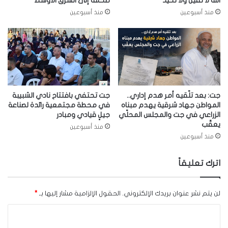
الله لا نقيل ولا نحيد”
ضخمة إلى الشرق الأوسط
منذ أسبوعين
منذ أسبوعين
جت: بعد تلّقيه أمر هدم إداري..
جت تحتفي بافتتاح نادي الشبيبة
المواطن جهاد شرقية يهدم مبناه
في محطة مجتمعية رائدة لصناعة
الزراعي في جت والمجلس المحلّي
جيلٍ قيادي ومبادر
يعقّب
منذ أسبوعين
منذ أسبوعين
اترك تعليقاً
لن يتم نشر عنوان بريدك الإلكتروني.
الحقول الإلزامية مشار إليها بـ
*
ا
ل