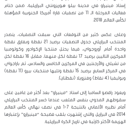
إستاد مينيراو في مدينة بيلو هوريزونتي البرازيلية، ضمن ختام
فعاليات المرحلة الـ 11 من تصفيات قارة أمريكا الجنوبية المؤهلة
لكأس العالم 2018.
وعلى عكس كثير من التوقعات التي سبقت التصفيات، يتصدر
المنتخب البرازيلي جدول التصفيات برصيد 21 نقطة وبفارق نقطة
واحدة أمام أوروجواي، فيما يحتل منتخبا الإكوادور وكولومبيا
المركزين التاليين برصيد 17 نقطة لكل منهما، مقابل 16 نقطة لكل
من تشيلي والأرجنتين في المركزين الخامس والسادس، ثم باراجواي
في المركز السابع برصيد 15 نقطة وتليها منتخبات بيرو (11 نقطة)
وبوليفيا (4 نقاط) وفنزويلا (نقطتان).
ويعود راقصو السامبا إلى استاد “مينيراو” بعد أكثر من عامين على
سقوطهم المدوي بنفس الملعب عندما خسر المنتخب البرازيلي
أمام نظيره الألماني بالنتيجة 7-1 في نصف نهائي كأس العالم
2014 في البرازيل والتي إشتهرت بلقب فضيحة “مينيرازو” بإعتبارها
الهزيمة الأكثر كارثية في تاريخ الكرة البرازيلية.