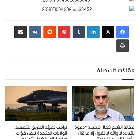
لينكدإن
‏Tumblr
بينتيريست
‏Reddit
‏VKontakte
مشاركة عبر البريد
طباعة
مقالات ذات صلة
مقالة الشيخ كمال خطيب: “دعوة
ترامب يُمهّد الطريق للتصعيد:
للثبات: لا والله لا نقول إلا ما قال
الولايات المتحدة تنقل قوّات