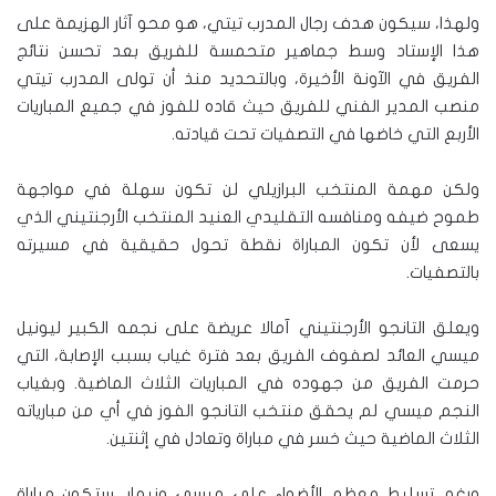
ولهذا، سيكون هدف رجال المدرب تيتي، هو محو آثار الهزيمة على
هذا الإستاد وسط جماهير متحمسة للفريق بعد تحسن نتائج
الفريق في الآونة الأخيرة، وبالتحديد منذ أن تولى المدرب تيتي
منصب المدير الفني للفريق حيث قاده للفوز في جميع المباريات
الأربع التي خاضها في التصفيات تحت قيادته.
ولكن مهمة المنتخب البرازيلي لن تكون سهلة في مواجهة
طموح ضيفه ومنافسه التقليدي العنيد المنتخب الأرجنتيني الذي
يسعى لأن تكون المباراة نقطة تحول حقيقية في مسيرته
بالتصفيات.
ويعلق التانجو الأرجنتيني آمالا عريضة على نجمه الكبير ليونيل
ميسي العائد لصفوف الفريق بعد فترة غياب بسبب الإصابة، التي
حرمت الفريق من جهوده في المباريات الثلاث الماضية. وبغياب
النجم ميسي لم يحقق منتخب التانجو الفوز في أي من مبارياته
الثلاث الماضية حيث خسر في مباراة وتعادل في إثنتين.
ورغم تسليط معظم الأضواء على ميسي ونيمار، ستكون مباراة