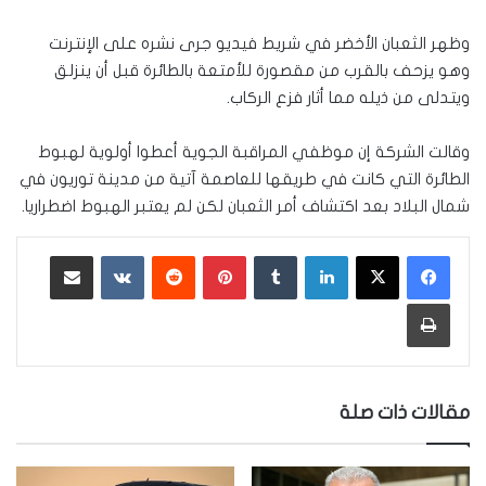
وظهر الثعبان الأخضر في شريط فيديو جرى نشره على الإنترنت
وهو يزحف بالقرب من مقصورة للأمتعة بالطائرة قبل أن ينزلق
ويتدلى من ذيله مما أثار فزع الركاب.
وقالت الشركة إن موظفي المراقبة الجوية أعطوا أولوية لهبوط
الطائرة التي كانت في طريقها للعاصمة آتية من مدينة توريون في
شمال البلاد بعد اكتشاف أمر الثعبان لكن لم يعتبر الهبوط اضطراريا.
لينكدإن
‏Tumblr
بينتيريست
‏Reddit
‏VKontakte
مشاركة عبر البريد
طباعة
مقالات ذات صلة