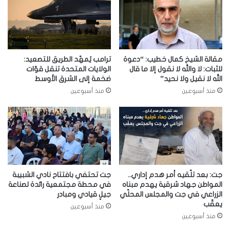
مقالة الشيخ كمال خطيب: “دعوة
ترامب يُمهّد الطريق للتصعيد:
للثبات: لا والله لا نقول إلا ما قال
الولايات المتحدة تنقل قوّات
الله لا نقيل ولا نحيد”
ضخمة إلى الشرق الأوسط
منذ أسبوعين
منذ أسبوعين
جت: بعد تلّقيه أمر هدم إداري..
جت تحتفي بافتتاح نادي الشبيبة
المواطن جهاد شرقية يهدم مبناه
في محطة مجتمعية رائدة لصناعة
الزراعي في جت والمجلس المحلّي
جيلٍ قيادي ومبادر
يعقّب
منذ أسبوعين
منذ أسبوعين