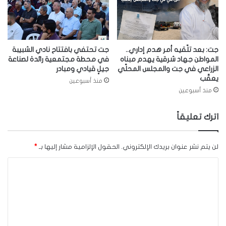
جت: بعد تلّقيه أمر هدم إداري..
جت تحتفي بافتتاح نادي الشبيبة
المواطن جهاد شرقية يهدم مبناه
في محطة مجتمعية رائدة لصناعة
الزراعي في جت والمجلس المحلّي
جيلٍ قيادي ومبادر
يعقّب
منذ أسبوعين
منذ أسبوعين
اترك تعليقاً
لن يتم نشر عنوان بريدك الإلكتروني.
الحقول الإلزامية مشار إليها بـ
*
ا
ل
ت
ع
ل