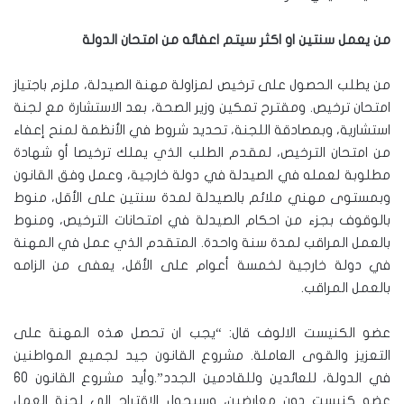
من يعمل سنتين او اكثر سيتم اعفائه من امتحان الدولة
من يطلب الحصول على ترخيص لمزاولة مهنة الصيدلة، ملزم باجتياز
امتحان ترخيص. ومقترح تمكين وزير الصحة، بعد الاستشارة مع لجنة
استشارية، وبمصادقة اللجنة، تحديد شروط في الأنظمة لمنح إعفاء
من امتحان الترخيص، لمقدم الطلب الذي يملك ترخيصا أو شهادة
مطلوبة لعمله في الصيدلة في دولة خارجية، وعمل وفق القانون
وبمستوى مهني ملائم بالصيدلة لمدة سنتين على الأقل، منوط
بالوقوف بجزء من احكام الصيدلة في امتحانات الترخيص، ومنوط
بالعمل المراقب لمدة سنة واحدة. المتقدم الذي عمل في المهنة
في دولة خارجية لخمسة أعوام على الأقل، يعفى من الزامه
بالعمل المراقب.
عضو الكنيست الالوف قال: “يجب ان تحصل هذه المهنة على
التعزيز والقوى العاملة. مشروع القانون جيد لجميع المواطنين
في الدولة، للعائدين وللقادمين الجدد”.وأيد مشروع القانون 60
عضو كنيست دون معارضين، وسيحول الاقتراح الى لجنة العمل