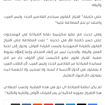
والرفاه.
علي خلايلة:” اقتراح القانون سيخدم القادمين الجدد وليس العرب،
واعتقد لن تتم المصادقة عليه”
وفي حديث مع عضو سكرتيرية نقابة الصيادلة في الهستدروت
علي حسن خلايلة قال في حديثه :” تمت المصادقة على اقتراح
القانون بالقراءة التمهيدية وليست القراءة الاولى، وحول إلى لجنة
العمل والرفاه ،والحديث ليس عن إلغاء الامتحان وإنما إلغاؤه بشروط
صعبة، اقتراح قانون عضو الكنيست ايلي الالوف جاء من اجل
مساعدة الصيادلة من القادمين الجدد وليس العرب، لأن الطلاب العرب
لا يعملون في الدول الأجنبية لا لسنة، ولا لسنتين، ولا لخمسة حيث
يعودون حال انتهاء التعليم.
لم يكن لنقابة الصيادلة اي دور في هذه القضية، وحسب اعتقادي
هذا الاقتراح بصورته الحالية لن يمر القراءات الأولى والثانية والثالثة”.
لينكدإن
‏Tumblr
بينتيريست
‏Reddit
‏VKontakte
مشاركة عبر البريد